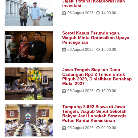
Jajaki Potensi Kolaborasi dan
Investasi
06 August 2026
14:00:00
Soroti Kasus Perundungan,
Wagub Minta Optimalkan Upaya
Pencegahan
06 August 2026
15:00:00
Jawa Tengah Siapkan Dana
Cadangan Rp1,2 Triliun untuk
Pilgub 2029, Disisihkan Bertahap
Mulai 2027
05 August 2026
10:00:00
Tampung 2.692 Siswa di Jawa
Tengah, Wagub Sebut Sekolah
Rakyat Jadi Langkah Strategis
Putus Rantai Kemiskinan
05 August 2026
09:00:00