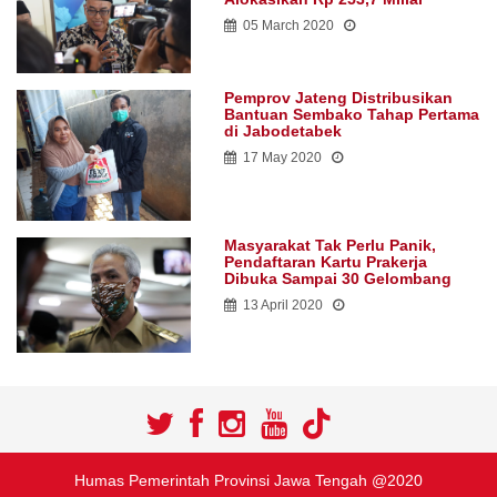
05 March 2020
Pemprov Jateng Distribusikan
Bantuan Sembako Tahap Pertama
di Jabodetabek
17 May 2020
Masyarakat Tak Perlu Panik,
Pendaftaran Kartu Prakerja
Dibuka Sampai 30 Gelombang
13 April 2020
Humas Pemerintah Provinsi Jawa Tengah @2020