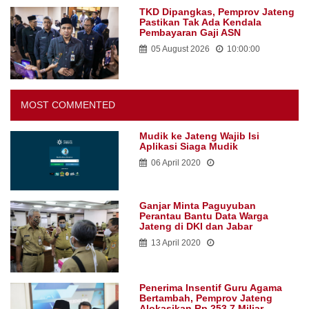
TKD Dipangkas, Pemprov Jateng
Pastikan Tak Ada Kendala
Pembayaran Gaji ASN
05 August 2026
10:00:00
MOST COMMENTED
Mudik ke Jateng Wajib Isi
Aplikasi Siaga Mudik
06 April 2020
Ganjar Minta Paguyuban
Perantau Bantu Data Warga
Jateng di DKI dan Jabar
13 April 2020
Penerima Insentif Guru Agama
Bertambah, Pemprov Jateng
Alokasikan Rp 253,7 Miliar