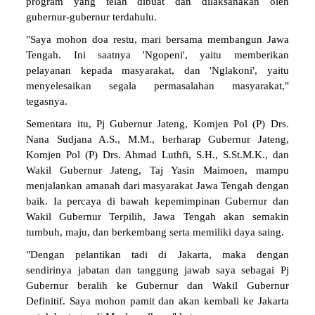
program yang telah dibuat dan dilaksanakan oleh
gubernur-gubernur terdahulu.
"Saya mohon doa restu, mari bersama membangun Jawa
Tengah. Ini saatnya 'Ngopeni', yaitu memberikan
pelayanan kepada masyarakat, dan 'Nglakoni', yaitu
menyelesaikan segala permasalahan masyarakat,"
tegasnya.
Sementara itu, Pj Gubernur Jateng, Komjen Pol (P) Drs.
Nana Sudjana A.S., M.M., berharap Gubernur Jateng,
Komjen Pol (P) Drs. Ahmad Luthfi, S.H., S.St.M.K., dan
Wakil Gubernur Jateng, Taj Yasin Maimoen, mampu
menjalankan amanah dari masyarakat Jawa Tengah dengan
baik. Ia percaya di bawah kepemimpinan Gubernur dan
Wakil Gubernur Terpilih, Jawa Tengah akan semakin
tumbuh, maju, dan berkembang serta memiliki daya saing.
"Dengan pelantikan tadi di Jakarta, maka dengan
sendirinya jabatan dan tanggung jawab saya sebagai Pj
Gubernur beralih ke Gubernur dan Wakil Gubernur
Definitif. Saya mohon pamit dan akan kembali ke Jakarta