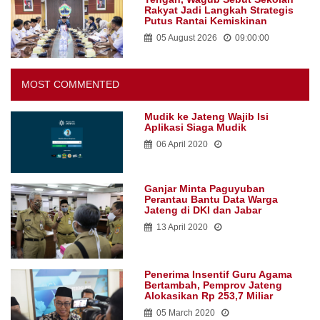
Rakyat Jadi Langkah Strategis
Putus Rantai Kemiskinan
05 August 2026
09:00:00
MOST COMMENTED
Mudik ke Jateng Wajib Isi
Aplikasi Siaga Mudik
06 April 2020
Ganjar Minta Paguyuban
Perantau Bantu Data Warga
Jateng di DKI dan Jabar
13 April 2020
Penerima Insentif Guru Agama
Bertambah, Pemprov Jateng
Alokasikan Rp 253,7 Miliar
05 March 2020