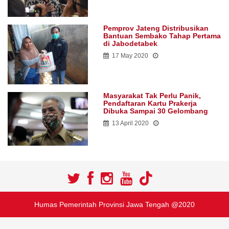
Pemprov Jateng Distribusikan
Bantuan Sembako Tahap Pertama
di Jabodetabek
17 May 2020
Masyarakat Tak Perlu Panik,
Pendaftaran Kartu Prakerja
Dibuka Sampai 30 Gelombang
13 April 2020
Humas Pemerintah Provinsi Jawa Tengah @2020