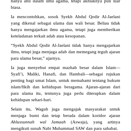
hanya ahli dalam ilmu agama, tetapi akhlaknya pun luar
biasa.
Ia mencontohkan, sosok Syekh Abdul Qodir Al-Jaelani
yang dikenal sebagai ulama dan wali besar. Beliau tidak
hanya mengajarkan ilmu agama, tetapi juga memberikan
keteladanan terkait adab atau kesopanan.
“Syekh Abdul Qodir Al-Jaelani tidak hanya mengajarkan
ilmu, tetapi juga menjaga adab dan memegang teguh ajaran
para ulama besar,” ujarnya.
Ia juga menyebut empat mazhab besar dalam Islam—
Syafi’i, Maliki, Hanafi, dan Hambali—sebagai rujukan
penting bagi umat Islam, untuk memahami tentang hukum
islam/fikih dan kehidupan beragama. Ajaran-ajaran dari
para ulama itu, tentunya juga perlu diterapkan dalam
kehidupan sehari-hari.
Selain itu, Wagub juga mengajak masyarakat untuk
menjaga bumi dan tetap berada dalam koridor ajaran
Ahlussunnah wal Jamaah
(Aswaja), yang artinya
mengikuti sunah Nabi Muhammad SAW dan para sahabat.