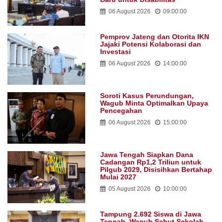
06 August 2026
09:00:00
Pemprov Jateng dan Otorita IKN
Jajaki Potensi Kolaborasi dan
Investasi
06 August 2026
14:00:00
Soroti Kasus Perundungan,
Wagub Minta Optimalkan Upaya
Pencegahan
06 August 2026
15:00:00
Jawa Tengah Siapkan Dana
Cadangan Rp1,2 Triliun untuk
Pilgub 2029, Disisihkan Bertahap
Mulai 2027
05 August 2026
10:00:00
Tampung 2.692 Siswa di Jawa
Tengah, Wagub Sebut Sekolah