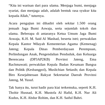
“Kita ini warisan dari para ulama. Menjaga bumi, menjaga
syariat, dan menjaga adab, adalah bentuk rasa syukur kita
kepada Allah,” tuturnya.
Acara pengajian ini dihadiri oleh sekitar 1.500 orang
jemaah Jaga Bumi Aswaja, serta sejumlah tokoh dan
ulama. Beberapa di antaranya Ketua Umum Jaga Bumi
Aswaja, K.H. M. Said Al Mashad, beserta istri; perwakilan
Kepala Kantor Wilayah Kementerian Agama (Kemenag)
Jateng; Kepala Dinas Pemberdayaan Perempuan,
Perlindungan Anak, Pengendalian Penduduk, dan Keluarga
Berencana (DP3AP2KB) Provinsi Jateng, Ema
Rachmawati; perwakilan Kepala Badan Kesatuan Bangsa
dan Politik (Kesbangpol), Muslichian Setiasih; dan Kepala
Biro Kesejahteraan Rakyat Sekretariat Daerah Provinsi
Jateng, M. Yusuf.
Tak hanya itu, turut hadir para kiai terkemuka, seperti K.H.
Thohir Husnad, K.H. Mustofa Al Hafid, K.H. Nur Ali
Kudus, K.H. Abdur Rohim, dan K.H. Saiful Bahri.