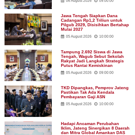
06 August 2026
09:00:00
Jawa Tengah Siapkan Dana
Cadangan Rp1,2 Triliun untuk
Pilgub 2029, Disisihkan Bertahap
Mulai 2027
05 August 2026
10:00:00
Tampung 2.692 Siswa di Jawa
Tengah, Wagub Sebut Sekolah
Rakyat Jadi Langkah Strategis
Putus Rantai Kemiskinan
05 August 2026
09:00:00
TKD Dipangkas, Pemprov Jateng
Pastikan Tak Ada Kendala
Pembayaran Gaji ASN
05 August 2026
10:00:00
Hadapi Ancaman Perubahan
Iklim, Jateng Sinergikan 8 Daerah
dan Mitra Global Amankan DAS