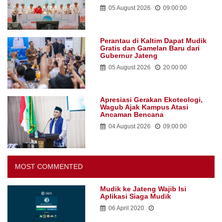
05 August 2026
09:00:00
Perantau di Kaltim Dapat Mudik
Gratis dan Gamelan Baru dari
Gubernur Jateng
05 August 2026
20:00:00
Apresiasi Gerakan Ekoteologi,
Wagub Ajak Kampus Atasi
Ancaman Bencana
04 August 2026
09:00:00
MOST COMMENTED
Mudik ke Jateng Wajib Isi
Aplikasi Siaga Mudik
06 April 2020