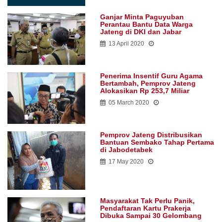
Ganjar Minta Paguyuban
Perantau Bantu Data Warga
Jateng di DKI dan Jabar
13 April 2020
Penerima Insentif Guru Agama
Bertambah, Pemprov Jateng
Alokasikan Rp 253,7 Miliar
05 March 2020
Pemprov Jateng Distribusikan
Bantuan Sembako Tahap Pertama
di Jabodetabek
17 May 2020
Masyarakat Tak Perlu Panik,
Pendaftaran Kartu Prakerja
Dibuka Sampai 30 Gelombang