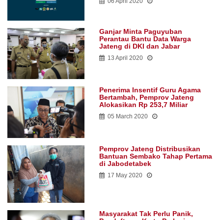
06 April 2020
Ganjar Minta Paguyuban
Perantau Bantu Data Warga
Jateng di DKI dan Jabar
13 April 2020
Penerima Insentif Guru Agama
Bertambah, Pemprov Jateng
Alokasikan Rp 253,7 Miliar
05 March 2020
Pemprov Jateng Distribusikan
Bantuan Sembako Tahap Pertama
di Jabodetabek
17 May 2020
Masyarakat Tak Perlu Panik,