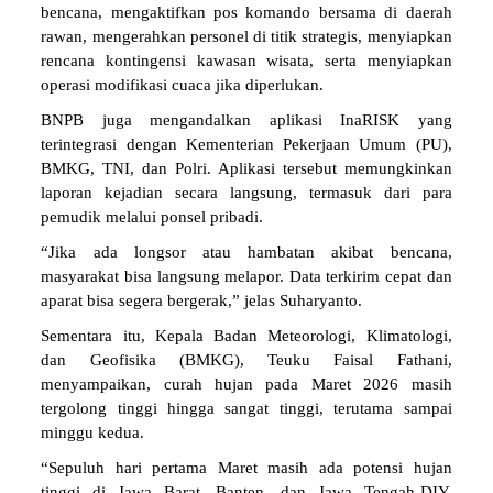
bencana, mengaktifkan pos komando bersama di daerah
rawan, mengerahkan personel di titik strategis, menyiapkan
rencana kontingensi kawasan wisata, serta menyiapkan
operasi modifikasi cuaca jika diperlukan.
BNPB juga mengandalkan aplikasi InaRISK yang
terintegrasi dengan Kementerian Pekerjaan Umum (PU),
BMKG, TNI, dan Polri. Aplikasi tersebut memungkinkan
laporan kejadian secara langsung, termasuk dari para
pemudik melalui ponsel pribadi.
“Jika ada longsor atau hambatan akibat bencana,
masyarakat bisa langsung melapor. Data terkirim cepat dan
aparat bisa segera bergerak,” jelas Suharyanto.
Sementara itu, Kepala Badan Meteorologi, Klimatologi,
dan Geofisika (BMKG), Teuku Faisal Fathani,
menyampaikan, curah hujan pada Maret 2026 masih
tergolong tinggi hingga sangat tinggi, terutama sampai
minggu kedua.
“Sepuluh hari pertama Maret masih ada potensi hujan
tinggi di Jawa Barat, Banten, dan Jawa Tengah-DIY.