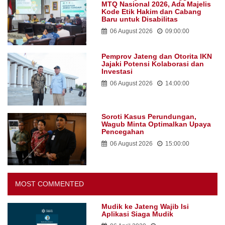
MTQ Nasional 2026, Ada Majelis
Kode Etik Hakim dan Cabang
Baru untuk Disabilitas
06 August 2026
09:00:00
Pemprov Jateng dan Otorita IKN
Jajaki Potensi Kolaborasi dan
Investasi
06 August 2026
14:00:00
Soroti Kasus Perundungan,
Wagub Minta Optimalkan Upaya
Pencegahan
06 August 2026
15:00:00
MOST COMMENTED
Mudik ke Jateng Wajib Isi
Aplikasi Siaga Mudik