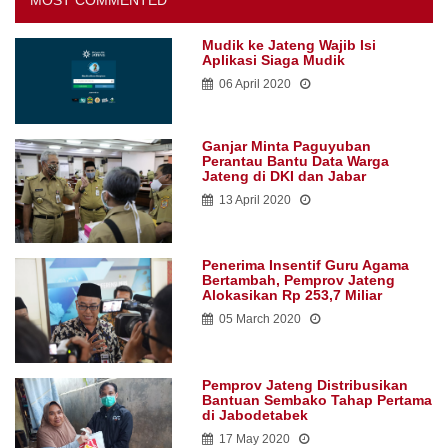
MOST COMMENTED
Mudik ke Jateng Wajib Isi
Aplikasi Siaga Mudik
06 April 2020
Ganjar Minta Paguyuban
Perantau Bantu Data Warga
Jateng di DKI dan Jabar
13 April 2020
Penerima Insentif Guru Agama
Bertambah, Pemprov Jateng
Alokasikan Rp 253,7 Miliar
05 March 2020
Pemprov Jateng Distribusikan
Bantuan Sembako Tahap Pertama
di Jabodetabek
17 May 2020