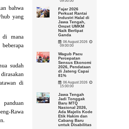
09:00:00
kan bahwa
Fajar 2026
Perkuat Rantai
t/hub yang
Industri Halal di
Jawa Tengah,
Omzet UMKM
Naik Berlipat
Ganda
, di mana
06 August 2026
 beberapa
09:00:00
Wagub Pacu
Percepatan
Sensus Ekonomi
mua sudah
2026, Pendataan
di Jateng Capai
 dirasakan
81%
atawan di
06 August 2026
15:00:00
Jawa Tengah
Jadi Tonggak
i panduan
Baru MTQ
Nasional 2026,
openg-Rawa
Ada Majelis Kode
Etik Hakim dan
n.
Cabang Baru
untuk Disabilitas