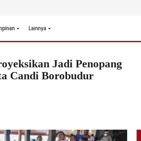
mpinan
Lainnya
royeksikan Jadi Penopang
a Candi Borobudur
1