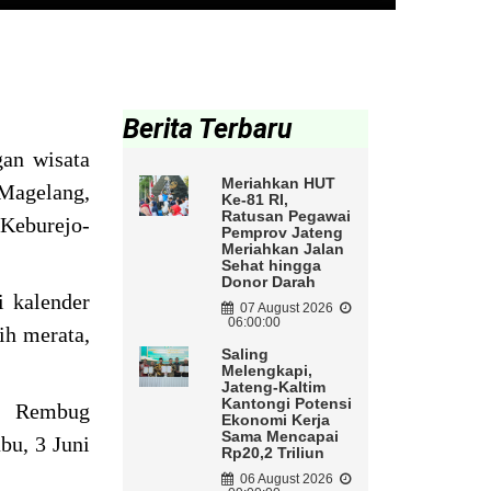
Berita Terbaru
an wisata
Meriahkan HUT
Magelang,
Ke-81 RI,
Ratusan Pegawai
eburejo-
Pemprov Jateng
Meriahkan Jalan
Sehat hingga
Donor Darah
i kalender
07 August 2026
06:00:00
ih merata,
Saling
Melengkapi,
Jateng-Kaltim
Kantongi Potensi
am Rembug
Ekonomi Kerja
Sama Mencapai
u, 3 Juni
Rp20,2 Triliun
06 August 2026