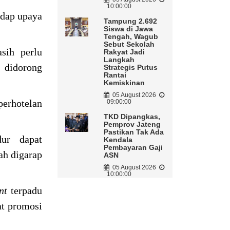
10:00:00
adap upaya
Tampung 2.692
Siswa di Jawa
Tengah, Wagub
Sebut Sekolah
sih perlu
Rakyat Jadi
Langkah
g didorong
Strategis Putus
Rantai
Kemiskinan
05 August 2026
perhotelan
09:00:00
TKD Dipangkas,
Pemprov Jateng
Pastikan Tak Ada
ur dapat
Kendala
Pembayaran Gaji
ah digarap
ASN
05 August 2026
10:00:00
ent
terpadu
at promosi