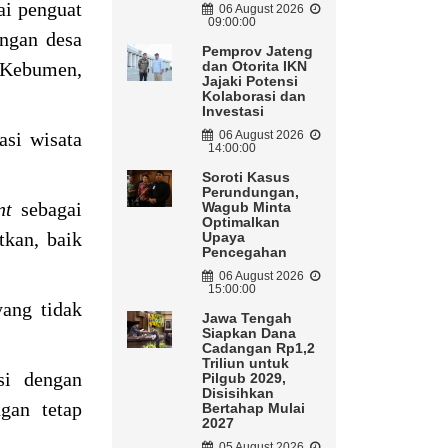
ai penguat
06 August 2026
09:00:00
angan desa
Pemprov Jateng
i Kebumen,
dan Otorita IKN
Jajaki Potensi
Kolaborasi dan
Investasi
asi wisata
06 August 2026
14:00:00
Soroti Kasus
Perundungan,
ent
sebagai
Wagub Minta
Optimalkan
tkan, baik
Upaya
Pencegahan
06 August 2026
15:00:00
yang tidak
Jawa Tengah
Siapkan Dana
Cadangan Rp1,2
Triliun untuk
si dengan
Pilgub 2029,
Disisihkan
gan tetap
Bertahap Mulai
2027
05 August 2026