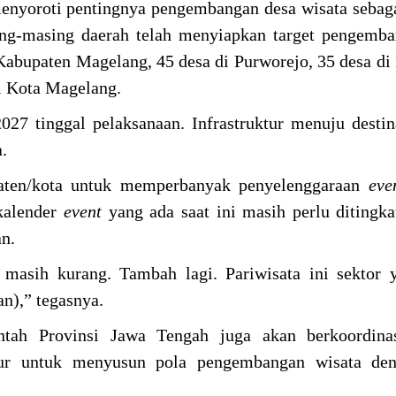
menyoroti pentingnya pengembangan desa wisata sebag
sing-masing daerah telah menyiapkan target pengemb
i Kabupaten Magelang, 45 desa di Purworejo, 35 desa d
i Kota Magelang.
027 tinggal pelaksanaan. Infrastruktur menuju destin
.
aten/kota untuk memperbanyak penyelenggaraan
ev
 kalender
event
yang ada saat ini masih perlu ditingka
an.
u masih kurang. Tambah lagi. Pariwisata ini sektor 
n),” tegasnya.
ntah Provinsi Jawa Tengah juga akan berkoordina
ur untuk menyusun pola pengembangan wisata den