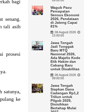
09:00:00
erkah bagi
Wagub Pacu
Percepatan
Sensus Ekonomi
at senang.
2026, Pendataan
di Jateng Capai
 tali asih
81%
06 August 2026
15:00:00
Jawa Tengah
Jadi Tonggak
Baru MTQ
ai prosesi
Nasional 2026,
Ada Majelis Kode
Etik Hakim dan
Cabang Baru
untuk Disabilitas
nya.
06 August 2026
09:00:00
Jawa Tengah
Siapkan Dana
h satunya,
Cadangan Rp1,2
Triliun untuk
 pulang ke
Pilgub 2029,
Disisihkan
Bertahap Mulai
2027