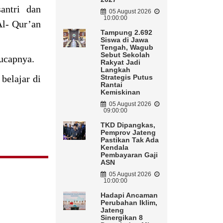
antri dan
05 August 2026
10:00:00
Al- Qur’an
Tampung 2.692
Siswa di Jawa
Tengah, Wagub
Sebut Sekolah
 ucapnya.
Rakyat Jadi
Langkah
belajar di
Strategis Putus
Rantai
Kemiskinan
05 August 2026
09:00:00
TKD Dipangkas,
Pemprov Jateng
Pastikan Tak Ada
Kendala
Pembayaran Gaji
ASN
05 August 2026
10:00:00
Hadapi Ancaman
Perubahan Iklim,
Jateng
Sinergikan 8