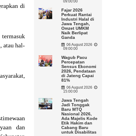
09:00:00
erapkan di
Fajar 2026
Perkuat Rantai
Industri Halal di
Jawa Tengah,
Omzet UMKM
Naik Berlipat
 termasuk
Ganda
 atau hal-
06 August 2026
09:00:00
Wagub Pacu
Percepatan
Sensus Ekonomi
2026, Pendataan
asyarakat,
di Jateng Capai
81%
06 August 2026
15:00:00
Jawa Tengah
Jadi Tonggak
Baru MTQ
Nasional 2026,
istimewaan
Ada Majelis Kode
Etik Hakim dan
nyaan dan
Cabang Baru
untuk Disabilitas