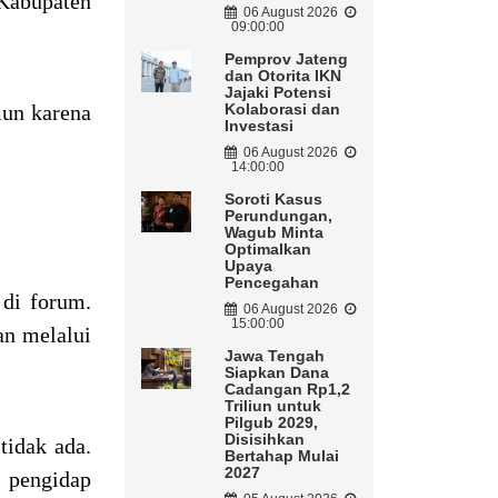
Kabupaten
06 August 2026
09:00:00
Pemprov Jateng
dan Otorita IKN
Jajaki Potensi
mun karena
Kolaborasi dan
Investasi
06 August 2026
14:00:00
Soroti Kasus
Perundungan,
Wagub Minta
Optimalkan
Upaya
Pencegahan
di forum.
06 August 2026
15:00:00
an melalui
Jawa Tengah
Siapkan Dana
Cadangan Rp1,2
Triliun untuk
Pilgub 2029,
Disisihkan
tidak ada.
Bertahap Mulai
2027
 pengidap