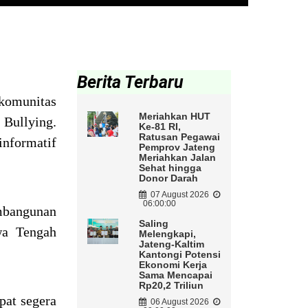
Berita Terbaru
komunitas
Meriahkan HUT
Bullying.
Ke-81 RI,
Ratusan Pegawai
informatif
Pemprov Jateng
Meriahkan Jalan
Sehat hingga
Donor Darah
07 August 2026
06:00:00
mbangunan
Saling
wa Tengah
Melengkapi,
Jateng-Kaltim
Kantongi Potensi
Ekonomi Kerja
Sama Mencapai
Rp20,2 Triliun
pat segera
06 August 2026