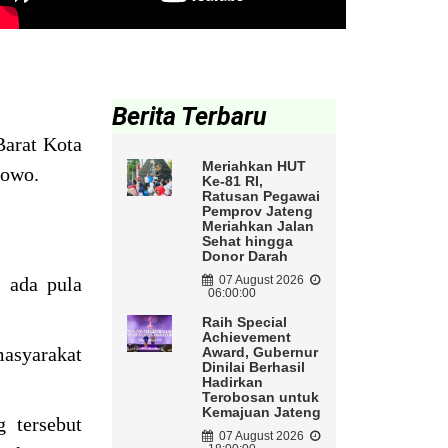
Berita Terbaru
arat Kota
Meriahkan HUT
nowo.
Ke-81 RI,
Ratusan Pegawai
Pemprov Jateng
Meriahkan Jalan
Sehat hingga
Donor Darah
 ada pula
07 August 2026
06:00:00
Raih Special
Achievement
masyarakat
Award, Gubernur
Dinilai Berhasil
Hadirkan
Terobosan untuk
Kemajuan Jateng
 tersebut
07 August 2026