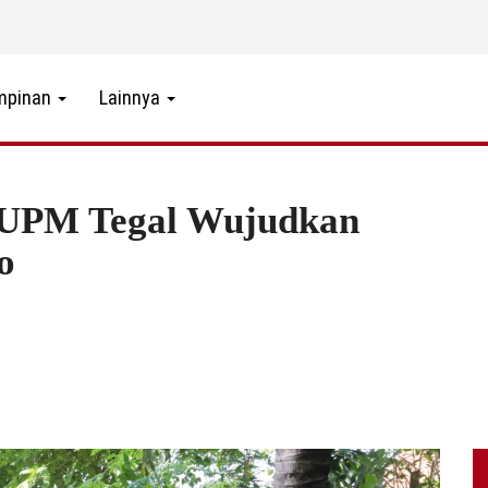
mpinan
Lainnya
UPM Tegal Wujudkan
o
0