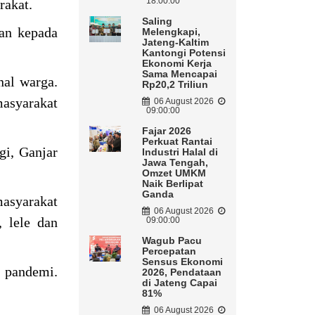
18:00:00
rakat.
Saling
kan kepada
Melengkapi,
Jateng-Kaltim
Kantongi Potensi
Ekonomi Kerja
Sama Mencapai
nal warga.
Rp20,2 Triliun
masyarakat
06 August 2026
09:00:00
Fajar 2026
Perkuat Rantai
gi, Ganjar
Industri Halal di
Jawa Tengah,
Omzet UMKM
Naik Berlipat
Ganda
masyarakat
06 August 2026
, lele dan
09:00:00
Wagub Pacu
Percepatan
Sensus Ekonomi
h pandemi.
2026, Pendataan
di Jateng Capai
81%
06 August 2026