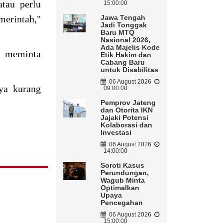
tau perlu
15:00:00
merintah,"
Jawa Tengah
Jadi Tonggak
Baru MTQ
Nasional 2026,
Ada Majelis Kode
a meminta
Etik Hakim dan
Cabang Baru
untuk Disabilitas
06 August 2026
ya kurang
09:00:00
Pemprov Jateng
dan Otorita IKN
Jajaki Potensi
Kolaborasi dan
Investasi
06 August 2026
14:00:00
Soroti Kasus
Perundungan,
Wagub Minta
Optimalkan
Upaya
Pencegahan
06 August 2026
15:00:00