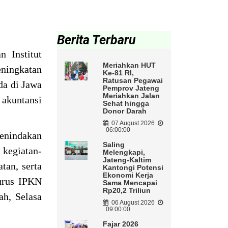
Berita Terbaru
 Institut
Meriahkan HUT
eningkatan
Ke-81 RI,
Ratusan Pegawai
da di Jawa
Pemprov Jateng
Meriahkan Jalan
akuntansi
Sehat hingga
Donor Darah
07 August 2026
06:00:00
penindakan
Saling
 kegiatan-
Melengkapi,
Jateng-Kaltim
tan, serta
Kantongi Potensi
Ekonomi Kerja
gurus IPKN
Sama Mencapai
Rp20,2 Triliun
h, Selasa
06 August 2026
09:00:00
Fajar 2026