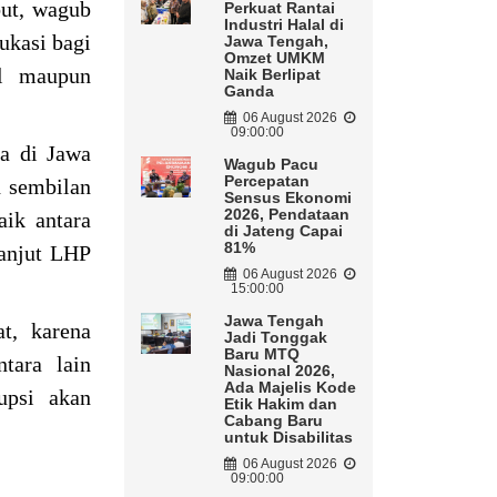
but, wagub
Perkuat Rantai
Industri Halal di
ukasi bagi
Jawa Tengah,
Omzet UMKM
al maupun
Naik Berlipat
Ganda
06 August 2026
09:00:00
ta di Jawa
Wagub Pacu
Percepatan
h sembilan
Sensus Ekonomi
2026, Pendataan
aik antara
di Jateng Capai
81%
lanjut LHP
06 August 2026
15:00:00
Jawa Tengah
t, karena
Jadi Tonggak
Baru MTQ
tara lain
Nasional 2026,
Ada Majelis Kode
upsi akan
Etik Hakim dan
Cabang Baru
untuk Disabilitas
06 August 2026
09:00:00