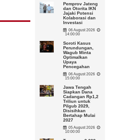
Pemprov Jateng
dan Otorita IKN
Jajaki Potensi
Kolaborasi dan
Investasi
06 August 2026
14:00:00
Soroti Kasus
Perundungan,
Wagub Minta
Optimalkan
Upaya
Pencegahan
06 August 2026
15:00:00
Jawa Tengah
Siapkan Dana
Cadangan Rp1,2
Triliun untuk
Pilgub 2029,
Disisihkan
Bertahap Mulai
2027
05 August 2026
10:00:00