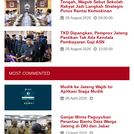
Tengah, Wagub Sebut Sekolah
Rakyat Jadi Langkah Strategis
Putus Rantai Kemiskinan
05 August 2026
09:00:00
TKD Dipangkas, Pemprov Jateng
Pastikan Tak Ada Kendala
Pembayaran Gaji ASN
05 August 2026
10:00:00
MOST COMMENTED
Mudik ke Jateng Wajib Isi
Aplikasi Siaga Mudik
06 April 2020
Ganjar Minta Paguyuban
Perantau Bantu Data Warga
Jateng di DKI dan Jabar
13 April 2020