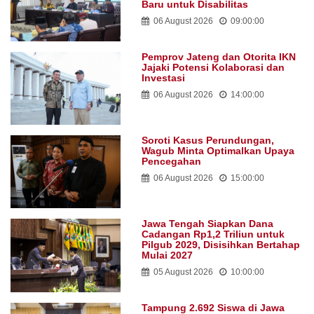
Baru untuk Disabilitas
06 August 2026
09:00:00
Pemprov Jateng dan Otorita IKN
Jajaki Potensi Kolaborasi dan
Investasi
06 August 2026
14:00:00
Soroti Kasus Perundungan,
Wagub Minta Optimalkan Upaya
Pencegahan
06 August 2026
15:00:00
Jawa Tengah Siapkan Dana
Cadangan Rp1,2 Triliun untuk
Pilgub 2029, Disisihkan Bertahap
Mulai 2027
05 August 2026
10:00:00
Tampung 2.692 Siswa di Jawa