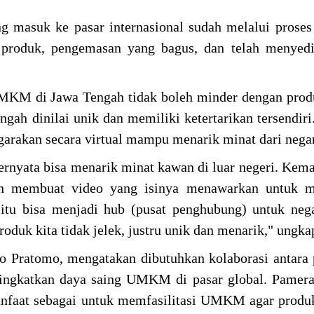
asuk ke pasar internasional sudah melalui proses 
as produk, pengemasan yang bagus, dan telah menyed
UMKM di Jawa Tengah tidak boleh minder dengan pro
h dinilai unik dan memiliki ketertarikan tersendiri
garakan secara virtual mampu menarik minat dari negar
ternyata bisa menarik minat kawan di luar negeri. Kem
an membuat video yang isinya menawarkan untuk m
itu bisa menjadi hub (pusat penghubung) untuk neg
produk kita tidak jelek, justru unik dan menarik," ungk
yo Pratomo, mengatakan dibutuhkan kolaborasi antar
eningkatkan daya saing UMKM di pasar global. Pam
nfaat sebagai untuk memfasilitasi UMKM agar produ