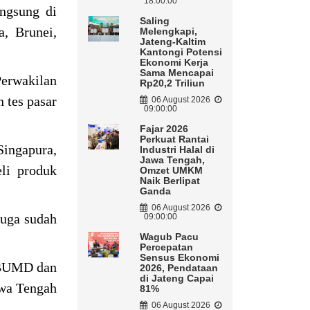
18:00:00
ngsung di
Saling
a, Brunei,
Melengkapi,
Jateng-Kaltim
Kantongi Potensi
Ekonomi Kerja
Sama Mencapai
Perwakilan
Rp20,2 Triliun
 tes pasar
06 August 2026
09:00:00
Fajar 2026
Perkuat Rantai
Singapura,
Industri Halal di
Jawa Tengah,
eli produk
Omzet UMKM
Naik Berlipat
Ganda
06 August 2026
uga sudah
09:00:00
Wagub Pacu
Percepatan
Sensus Ekonomi
n BUMD dan
2026, Pendataan
di Jateng Capai
awa Tengah
81%
06 August 2026