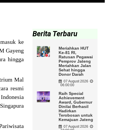
Berita Terbaru
 masuk ke
Meriahkan HUT
KM Gayeng
Ke-81 RI,
Ratusan Pegawai
ura hingga
Pemprov Jateng
Meriahkan Jalan
Sehat hingga
Donor Darah
Atrium Mal
07 August 2026
06:00:00
ara resmi
Raih Special
 Indonesia
Achievement
Award, Gubernur
 Singapura
Dinilai Berhasil
Hadirkan
Terobosan untuk
Kemajuan Jateng
Pariwisata
07 August 2026