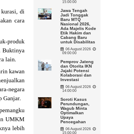
15:00:00
kurasi, di
Jawa Tengah
Jadi Tonggak
iakan cara
Baru MTQ
Nasional 2026,
Ada Majelis Kode
Etik Hakim dan
Cabang Baru
duk-produk
untuk Disabilitas
. Buktinya
06 August 2026
09:00:00
a lain.
Pemprov Jateng
dan Otorita IKN
arin kawan
Jajaki Potensi
Kolaborasi dan
enjualkan
Investasi
06 August 2026
ara-negara
14:00:00
ap Ganjar.
Soroti Kasus
Perundungan,
Wagub Minta
a pemangku
Optimalkan
Upaya
eran UMKM
Pencegahan
knya lebih
06 August 2026
15:00:00