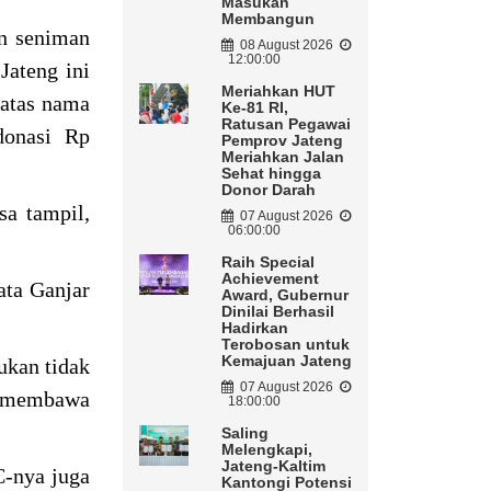
Masukan
Membangun
an seniman
08 August 2026
12:00:00
Jateng ini
Meriahkan HUT
 atas nama
Ke-81 RI,
Ratusan Pegawai
donasi Rp
Pemprov Jateng
Meriahkan Jalan
Sehat hingga
Donor Darah
a tampil,
07 August 2026
06:00:00
Raih Special
Achievement
ata Ganjar
Award, Gubernur
Dinilai Berhasil
Hadirkan
Terobosan untuk
Kemajuan Jateng
ukan tidak
07 August 2026
ti membawa
18:00:00
Saling
Melengkapi,
Jateng-Kaltim
-nya juga
Kantongi Potensi