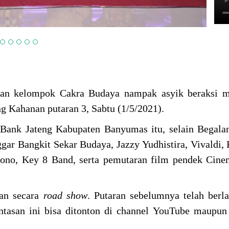
an kelompok Cakra Budaya nampak asyik beraksi 
g Kahanan putaran 3, Sabtu (1/5/2021).
 Bank Jateng Kabupaten Banyumas itu, selain Begala
gar Bangkit Sekar Budaya, Jazzy Yudhistira, Vivaldi, 
jono, Key 8 Band, serta pemutaran film pendek Cin
kan secara
road
show
. Putaran sebelumnya telah berl
ntasan ini bisa ditonton di channel YouTube maupu