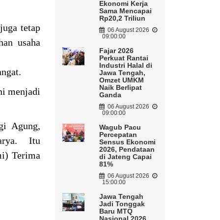
Ekonomi Kerja
Sama Mencapai
Rp20,2 Triliun
juga tetap
06 August 2026
09:00:00
han usaha
Fajar 2026
Perkuat Rantai
Industri Halal di
angat.
Jawa Tengah,
Omzet UMKM
Naik Berlipat
ni menjadi
Ganda
06 August 2026
09:00:00
gi Agung,
Wagub Pacu
Percepatan
arya. Itu
Sensus Ekonomi
2026, Pendataan
mi) Terima
di Jateng Capai
81%
06 August 2026
15:00:00
Jawa Tengah
Jadi Tonggak
Baru MTQ
Nasional 2026,