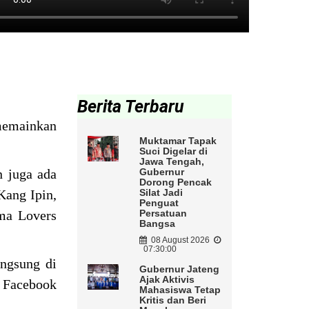
Berita Terbaru
memainkan
Muktamar Tapak
Suci Digelar di
Jawa Tengah,
n juga ada
Gubernur
Dorong Pencak
Kang Ipin,
Silat Jadi
Penguat
ema Lovers
Persatuan
Bangsa
08 August 2026
07:30:00
angsung di
Gubernur Jateng
Ajak Aktivis
n Facebook
Mahasiswa Tetap
Kritis dan Beri