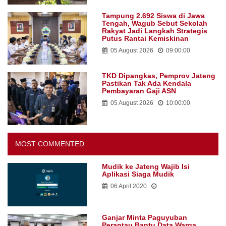
Tampung 2.692 Siswa di Jawa
Tengah, Wagub Sebut Sekolah
Rakyat Jadi Langkah Strategis
Putus Rantai Kemiskinan
05 August 2026
09:00:00
TKD Dipangkas, Pemprov Jateng
Pastikan Tak Ada Kendala
Pembayaran Gaji ASN
05 August 2026
10:00:00
MOST COMMENTED
Mudik ke Jateng Wajib Isi
Aplikasi Siaga Mudik
06 April 2020
Ganjar Minta Paguyuban
Perantau Bantu Data Warga