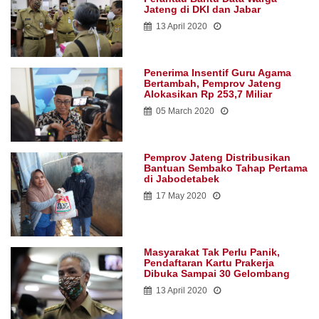
Jateng di DKI dan Jabar
13 April 2020
Penerima Insentif Guru Agama
Bertambah, Pemprov Jateng
Alokasikan Rp 253,7 Miliar
05 March 2020
Pemprov Jateng Distribusikan
Bantuan Sembako Tahap Pertama
di Jabodetabek
17 May 2020
Masyarakat Tak Perlu Panik,
Pendaftaran Kartu Prakerja
Dibuka Sampai 30 Gelombang
13 April 2020