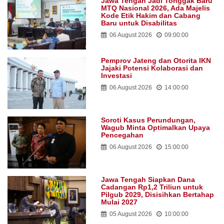
Jawa Tengah Jadi Tonggak Baru
MTQ Nasional 2026, Ada Majelis
Kode Etik Hakim dan Cabang
Baru untuk Disabilitas
06 August 2026
09:00:00
Pemprov Jateng dan Otorita IKN
Jajaki Potensi Kolaborasi dan
Investasi
06 August 2026
14:00:00
Soroti Kasus Perundungan,
Wagub Minta Optimalkan Upaya
Pencegahan
06 August 2026
15:00:00
Jawa Tengah Siapkan Dana
Cadangan Rp1,2 Triliun untuk
Pilgub 2029, Disisihkan Bertahap
Mulai 2027
05 August 2026
10:00:00