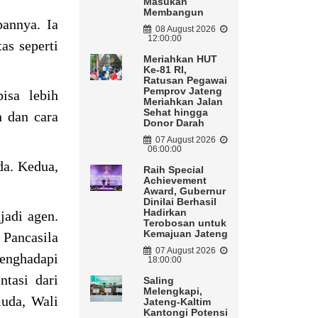
Masukan
Membangun
pannya. Ia
08 August 2026
12:00:00
as seperti
Meriahkan HUT
Ke-81 RI,
Ratusan Pegawai
Pemprov Jateng
isa lebih
Meriahkan Jalan
Sehat hingga
n dan cara
Donor Darah
07 August 2026
06:00:00
da. Kedua,
Raih Special
Achievement
Award, Gubernur
Dinilai Berhasil
Hadirkan
jadi agen.
Terobosan untuk
Kemajuan Jateng
 Pancasila
07 August 2026
menghadapi
18:00:00
ntasi dari
Saling
Melengkapi,
muda, Wali
Jateng-Kaltim
Kantongi Potensi