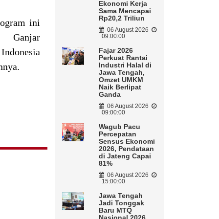
Ekonomi Kerja
Sama Mencapai
Rp20,2 Triliun
rogram ini
06 August 2026
9. Ganjar
09:00:00
Indonesia
Fajar 2026
Perkuat Rantai
innya.
Industri Halal di
Jawa Tengah,
Omzet UMKM
Naik Berlipat
Ganda
06 August 2026
09:00:00
Wagub Pacu
Percepatan
Sensus Ekonomi
2026, Pendataan
di Jateng Capai
81%
06 August 2026
15:00:00
Jawa Tengah
Jadi Tonggak
Baru MTQ
Nasional 2026,