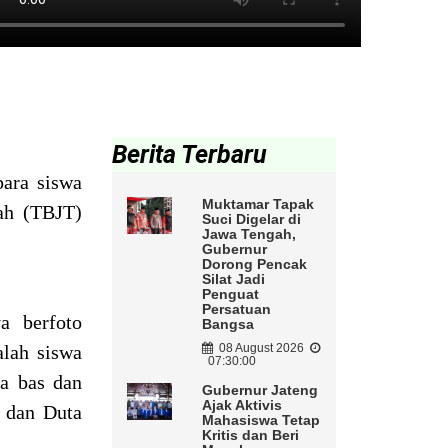
Berita Terbaru
ara siswa
Muktamar Tapak
ah (TBJT)
Suci Digelar di
Jawa Tengah,
Gubernur
Dorong Pencak
Silat Jadi
Penguat
Persatuan
a berfoto
Bangsa
lah siswa
08 August 2026
07:30:00
da bas dan
Gubernur Jateng
Ajak Aktivis
, dan Duta
Mahasiswa Tetap
Kritis dan Beri