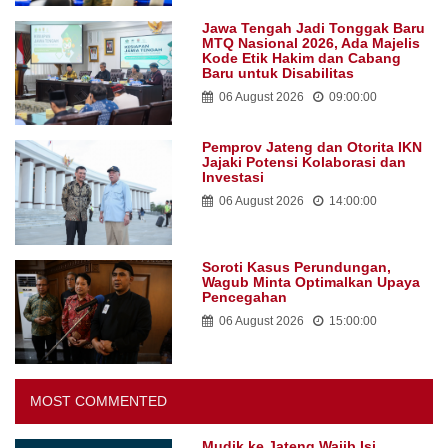
Jawa Tengah Jadi Tonggak Baru
MTQ Nasional 2026, Ada Majelis
Kode Etik Hakim dan Cabang
Baru untuk Disabilitas
06 August 2026
09:00:00
Pemprov Jateng dan Otorita IKN
Jajaki Potensi Kolaborasi dan
Investasi
06 August 2026
14:00:00
Soroti Kasus Perundungan,
Wagub Minta Optimalkan Upaya
Pencegahan
06 August 2026
15:00:00
MOST COMMENTED
Mudik ke Jateng Wajib Isi