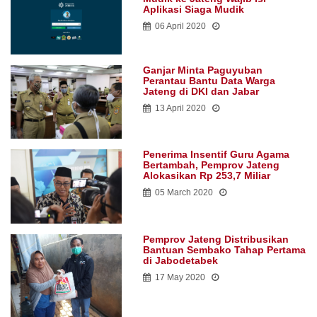
Aplikasi Siaga Mudik
06 April 2020
Ganjar Minta Paguyuban
Perantau Bantu Data Warga
Jateng di DKI dan Jabar
13 April 2020
Penerima Insentif Guru Agama
Bertambah, Pemprov Jateng
Alokasikan Rp 253,7 Miliar
05 March 2020
Pemprov Jateng Distribusikan
Bantuan Sembako Tahap Pertama
di Jabodetabek
17 May 2020