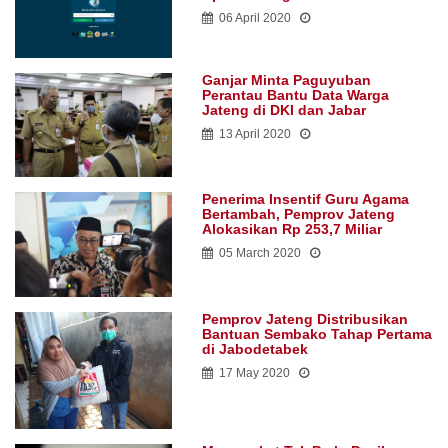
06 April 2020
Ganjar Minta Paguyuban
Perantau Bantu Data Warga
Jateng di DKI dan Jabar
13 April 2020
Penerima Insentif Guru Agama
Bertambah, Pemprov Jateng
Alokasikan Rp 253,7 Miliar
05 March 2020
Pemprov Jateng Distribusikan
Bantuan Sembako Tahap Pertama
di Jabodetabek
17 May 2020