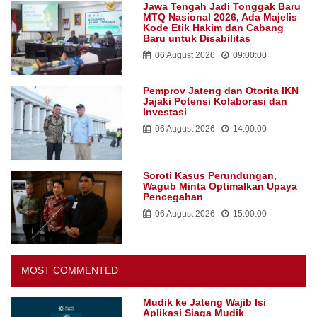
Jawa Tengah Jadi Tonggak Baru
MTQ Nasional 2026, Ada Majelis
Kode Etik Hakim dan Cabang
Baru untuk Disabilitas
06 August 2026
09:00:00
Pemprov Jateng dan Otorita IKN
Jajaki Potensi Kolaborasi dan
Investasi
06 August 2026
14:00:00
Soroti Kasus Perundungan,
Wagub Minta Optimalkan Upaya
Pencegahan
06 August 2026
15:00:00
MOST COMMENTED
Mudik ke Jateng Wajib Isi
Aplikasi Siaga Mudik