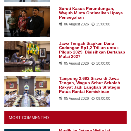
Soroti Kasus Perundungan,
Wagub Minta Optimalkan Upaya
Pencegahan
06 August 2026
15:00:00
Jawa Tengah Siapkan Dana
Cadangan Rp1,2 Triliun untuk
Pilgub 2029, Disisihkan Bertahap
Mulai 2027
05 August 2026
10:00:00
Tampung 2.692 Siswa di Jawa
Tengah, Wagub Sebut Sekolah
Rakyat Jadi Langkah Strategis
Putus Rantai Kemiskinan
05 August 2026
09:00:00
MOST COMMENTED
Mudik ke Jateng Wajib Isi