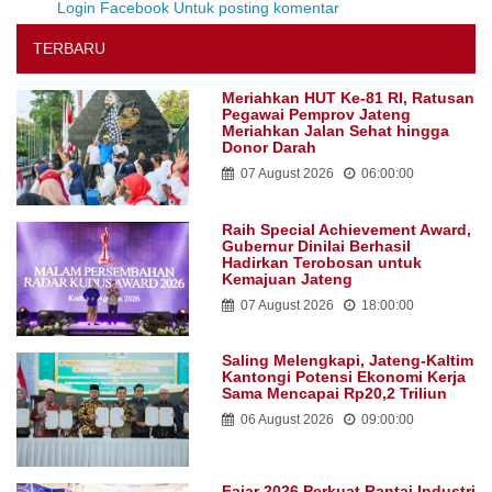
Login Facebook Untuk posting komentar
TERBARU
Meriahkan HUT Ke-81 RI, Ratusan
Pegawai Pemprov Jateng
Meriahkan Jalan Sehat hingga
Donor Darah
07 August 2026
06:00:00
Raih Special Achievement Award,
Gubernur Dinilai Berhasil
Hadirkan Terobosan untuk
Kemajuan Jateng
07 August 2026
18:00:00
Saling Melengkapi, Jateng-Kaltim
Kantongi Potensi Ekonomi Kerja
Sama Mencapai Rp20,2 Triliun
06 August 2026
09:00:00
Fajar 2026 Perkuat Rantai Industri