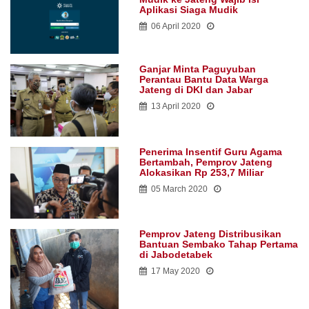
Aplikasi Siaga Mudik
06 April 2020
Ganjar Minta Paguyuban
Perantau Bantu Data Warga
Jateng di DKI dan Jabar
13 April 2020
Penerima Insentif Guru Agama
Bertambah, Pemprov Jateng
Alokasikan Rp 253,7 Miliar
05 March 2020
Pemprov Jateng Distribusikan
Bantuan Sembako Tahap Pertama
di Jabodetabek
17 May 2020