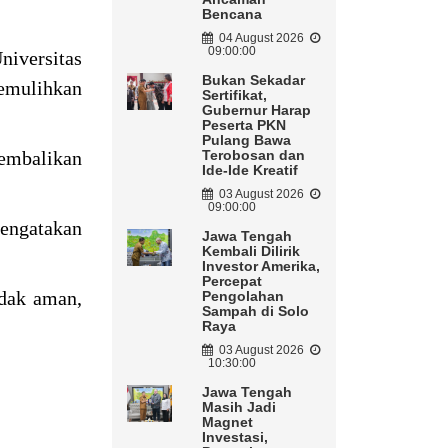
Bencana
04 August 2026
09:00:00
niversitas
Bukan Sekadar
emulihkan
Sertifikat,
Gubernur Harap
Peserta PKN
Pulang Bawa
gembalikan
Terobosan dan
Ide-Ide Kreatif
03 August 2026
09:00:00
mengatakan
Jawa Tengah
Kembali Dilirik
Investor Amerika,
Percepat
idak aman,
Pengolahan
Sampah di Solo
Raya
03 August 2026
10:30:00
Jawa Tengah
Masih Jadi
Magnet
Investasi,