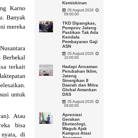
Kemiskinan
ung Karno
05 August 2026
09:00:00
tu. Banyak
TKD Dipangkas,
ini mereka
Pemprov Jateng
Pastikan Tak Ada
Kendala
Pembayaran Gaji
ASN
Nusantara
05 August 2026
. Berbekal
10:00:00
sa terkait
Hadapi Ancaman
Perubahan Iklim,
aktepatan
Jateng
Sinergikan 8
elesaikan.
Daerah dan Mitra
Global Amankan
busi untuk
DAS
05 August 2026
09:00:00
Apresiasi
an). Atau
Gerakan
Ekoteologi,
eka bisa
Wagub Ajak
Kampus Atasi
 nyata, di
Ancaman