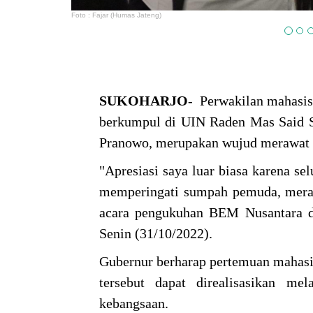
Foto : Fajar (Humas Jateng)
SUKOHARJO
- Perwakilan mahasis
berkumpul di UIN Raden Mas Said S
Pranowo, merupakan wujud merawat 
"Apresiasi saya luar biasa karena se
memperingati sumpah pemuda, meraw
acara pengukuhan BEM Nusantara d
Senin (31/10/2022).
Gubernur berharap pertemuan mahas
tersebut dapat direalisasikan me
kebangsaan.