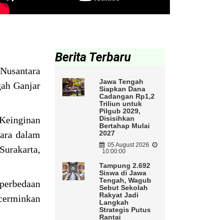
Berita Terbaru
 Nusantara
Jawa Tengah
gah Ganjar
Siapkan Dana
Cadangan Rp1,2
Triliun untuk
Pilgub 2029,
 Keinginan
Disisihkan
Bertahap Mulai
ara dalam
2027
05 August 2026
urakarta,
10:00:00
Tampung 2.692
Siswa di Jawa
Tengah, Wagub
 perbedaan
Sebut Sekolah
Rakyat Jadi
cerminkan
Langkah
Strategis Putus
Rantai