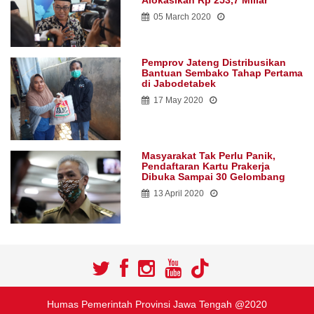
Alokasikan Rp 253,7 Miliar
05 March 2020
Pemprov Jateng Distribusikan
Bantuan Sembako Tahap Pertama
di Jabodetabek
17 May 2020
Masyarakat Tak Perlu Panik,
Pendaftaran Kartu Prakerja
Dibuka Sampai 30 Gelombang
13 April 2020
Humas Pemerintah Provinsi Jawa Tengah @2020