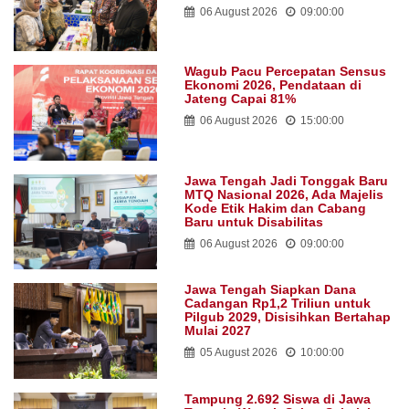
06 August 2026
09:00:00
Wagub Pacu Percepatan Sensus
Ekonomi 2026, Pendataan di
Jateng Capai 81%
06 August 2026
15:00:00
Jawa Tengah Jadi Tonggak Baru
MTQ Nasional 2026, Ada Majelis
Kode Etik Hakim dan Cabang
Baru untuk Disabilitas
06 August 2026
09:00:00
Jawa Tengah Siapkan Dana
Cadangan Rp1,2 Triliun untuk
Pilgub 2029, Disisihkan Bertahap
Mulai 2027
05 August 2026
10:00:00
Tampung 2.692 Siswa di Jawa