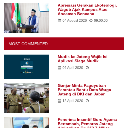
Apresiasi Gerakan Ekoteologi,
Wagub Ajak Kampus Atasi
Ancaman Bencana
04 August 2026
09:00:00
MOST COMMENTED
Mudik ke Jateng Wajib Isi
Aplikasi Siaga Mudik
06 April 2020
Ganjar Minta Paguyuban
Perantau Bantu Data Warga
Jateng di DKI dan Jabar
13 April 2020
Penerima Insentif Guru Agama
Bertambah, Pemprov Jateng