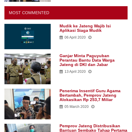
MOST COMMENTED
Mudik ke Jateng Wajib Isi
Aplikasi Siaga Mudik
06 April 2020
Ganjar Minta Paguyuban
Perantau Bantu Data Warga
Jateng di DKI dan Jabar
13 April 2020
Penerima Insentif Guru Agama
Bertambah, Pemprov Jateng
Alokasikan Rp 253,7 Miliar
05 March 2020
Pemprov Jateng Distribusikan
Bantuan Sembako Tahap Pertama