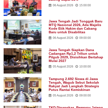
06 August 2026
15:00:00
Jawa Tengah Jadi Tonggak Baru
MTQ Nasional 2026, Ada Majelis
Kode Etik Hakim dan Cabang
Baru untuk Disabilitas
06 August 2026
09:00:00
Jawa Tengah Siapkan Dana
Cadangan Rp1,2 Triliun untuk
Pilgub 2029, Disisihkan Bertahap
Mulai 2027
05 August 2026
10:00:00
Tampung 2.692 Siswa di Jawa
Tengah, Wagub Sebut Sekolah
Rakyat Jadi Langkah Strategis
Putus Rantai Kemiskinan
05 August 2026
09:00:00
TKD Dipangkas, Pemprov Jateng