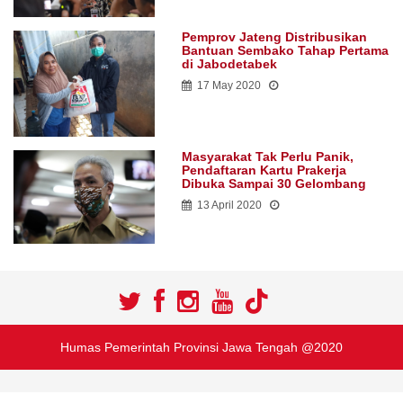
Pemprov Jateng Distribusikan
Bantuan Sembako Tahap Pertama
di Jabodetabek
17 May 2020
Masyarakat Tak Perlu Panik,
Pendaftaran Kartu Prakerja
Dibuka Sampai 30 Gelombang
13 April 2020
Humas Pemerintah Provinsi Jawa Tengah @2020