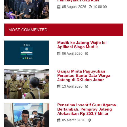
Pembayaran Gaji ASN
05 August 2026
10:00:00
MOST COMMENTED
Mudik ke Jateng Wajib Isi
Aplikasi Siaga Mudik
06 April 2020
Ganjar Minta Paguyuban
Perantau Bantu Data Warga
Jateng di DKI dan Jabar
13 April 2020
Penerima Insentif Guru Agama
Bertambah, Pemprov Jateng
Alokasikan Rp 253,7 Miliar
05 March 2020