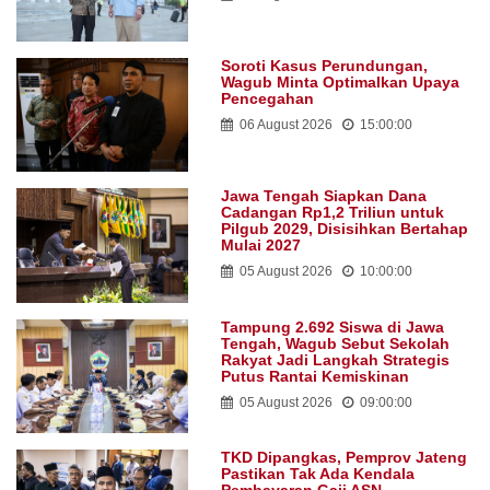
Soroti Kasus Perundungan,
Wagub Minta Optimalkan Upaya
Pencegahan
06 August 2026
15:00:00
Jawa Tengah Siapkan Dana
Cadangan Rp1,2 Triliun untuk
Pilgub 2029, Disisihkan Bertahap
Mulai 2027
05 August 2026
10:00:00
Tampung 2.692 Siswa di Jawa
Tengah, Wagub Sebut Sekolah
Rakyat Jadi Langkah Strategis
Putus Rantai Kemiskinan
05 August 2026
09:00:00
TKD Dipangkas, Pemprov Jateng
Pastikan Tak Ada Kendala