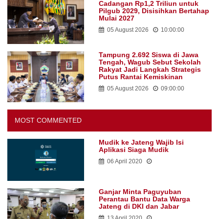
Cadangan Rp1,2 Triliun untuk
Pilgub 2029, Disisihkan Bertahap
Mulai 2027
05 August 2026
10:00:00
Tampung 2.692 Siswa di Jawa
Tengah, Wagub Sebut Sekolah
Rakyat Jadi Langkah Strategis
Putus Rantai Kemiskinan
05 August 2026
09:00:00
MOST COMMENTED
Mudik ke Jateng Wajib Isi
Aplikasi Siaga Mudik
06 April 2020
Ganjar Minta Paguyuban
Perantau Bantu Data Warga
Jateng di DKI dan Jabar
13 April 2020