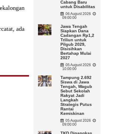
Cabang Baru
untuk Disabilitas
Pekalongan
06 August 2026
09:00:00
Jawa Tengah
catat, ada
Siapkan Dana
Cadangan Rp1,2
Triliun untuk
Pilgub 2029,
Disisihkan
Bertahap Mulai
2027
05 August 2026
10:00:00
Tampung 2.692
Siswa di Jawa
Tengah, Wagub
Sebut Sekolah
Rakyat Jadi
Langkah
Strategis Putus
Rantai
Kemiskinan
05 August 2026
09:00:00
TKD Dipangkas,