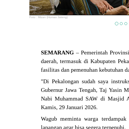
Foto : Mizan (Humas Jateng)
SEMARANG
– Pemerintah Provins
daerah, termasuk di Kabupaten Peka
fasilitas dan pemenuhan kebutuhan da
"Di Pekalongan sudah saya instruk
Gubernur Jawa Tengah, Taj Yasin Ma
Nabi Muhammad SAW di Masjid At
Kamis, 29 Januari 2026.
Wagub meminta warga terdampak t
lapangan agar bisa segera terpenuhi.