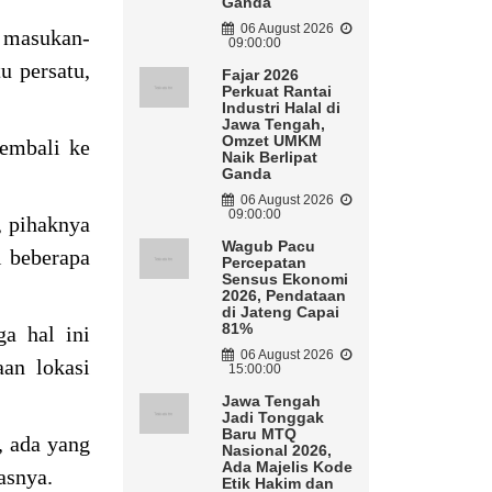
Ganda
06 August 2026
h masukan-
09:00:00
u persatu,
Fajar 2026
Perkuat Rantai
Industri Halal di
Jawa Tengah,
Omzet UMKM
kembali ke
Naik Berlipat
Ganda
06 August 2026
09:00:00
, pihaknya
Wagub Pacu
i beberapa
Percepatan
Sensus Ekonomi
2026, Pendataan
di Jateng Capai
81%
a hal ini
06 August 2026
aan lokasi
15:00:00
Jawa Tengah
Jadi Tonggak
Baru MTQ
, ada yang
Nasional 2026,
Ada Majelis Kode
kasnya.
Etik Hakim dan