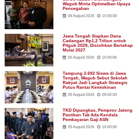
Wagub Minta Optimalkan Upaya
Pencegahan
06 August 2026
15:00:00
Jawa Tengah Siapkan Dana
Cadangan Rp1,2 Triliun untuk
Pilgub 2029, Disisihkan Bertahap
Mulai 2027
05 August 2026
10:00:00
Tampung 2.692 Siswa di Jawa
Tengah, Wagub Sebut Sekolah
Rakyat Jadi Langkah Strategis
Putus Rantai Kemiskinan
05 August 2026
09:00:00
TKD Dipangkas, Pemprov Jateng
Pastikan Tak Ada Kendala
Pembayaran Gaji ASN
05 August 2026
10:00:00