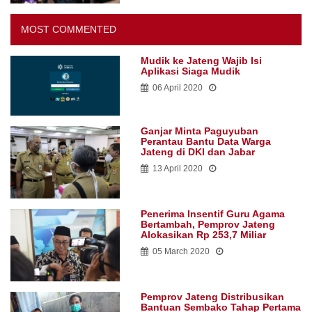
MOST COMMENTED
Mudik ke Jateng Wajib Isi
Aplikasi Siaga Mudik
06 April 2020
Ganjar Minta Paguyuban
Perantau Bantu Data Warga
Jateng di DKI dan Jabar
13 April 2020
Penerima Insentif Guru Agama
Bertambah, Pemprov Jateng
Alokasikan Rp 253,7 Miliar
05 March 2020
Pemprov Jateng Distribusikan
Bantuan Sembako Tahap Pertama