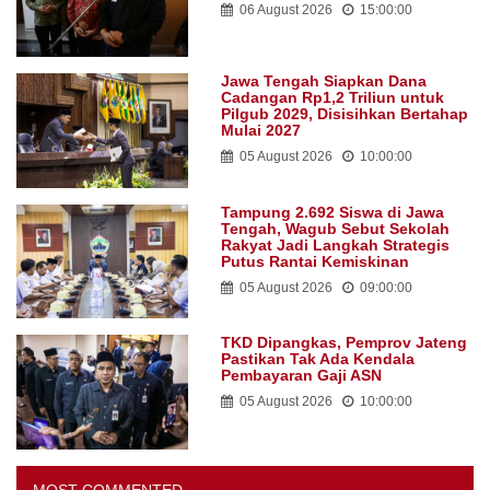
06 August 2026
15:00:00
Jawa Tengah Siapkan Dana
Cadangan Rp1,2 Triliun untuk
Pilgub 2029, Disisihkan Bertahap
Mulai 2027
05 August 2026
10:00:00
Tampung 2.692 Siswa di Jawa
Tengah, Wagub Sebut Sekolah
Rakyat Jadi Langkah Strategis
Putus Rantai Kemiskinan
05 August 2026
09:00:00
TKD Dipangkas, Pemprov Jateng
Pastikan Tak Ada Kendala
Pembayaran Gaji ASN
05 August 2026
10:00:00
MOST COMMENTED