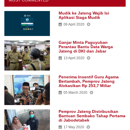
Mudik ke Jateng Wajib Isi
Aplikasi Siaga Mudik
06 April 2020
Ganjar Minta Paguyuban
Perantau Bantu Data Warga
Jateng di DKI dan Jabar
13 April 2020
Penerima Insentif Guru Agama
Bertambah, Pemprov Jateng
Alokasikan Rp 253,7 Miliar
05 March 2020
Pemprov Jateng Distribusikan
Bantuan Sembako Tahap Pertama
di Jabodetabek
17 May 2020