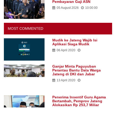
Pembayaran Gaji ASN
05 August 2026
10:00:00
MOST COMMENTED
Mudik ke Jateng Wajib Isi
Aplikasi Siaga Mudik
06 April 2020
Ganjar Minta Paguyuban
Perantau Bantu Data Warga
Jateng di DKI dan Jabar
13 April 2020
Penerima Insentif Guru Agama
Bertambah, Pemprov Jateng
Alokasikan Rp 253,7 Miliar
05 March 2020