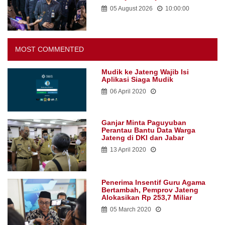
05 August 2026
10:00:00
MOST COMMENTED
Mudik ke Jateng Wajib Isi
Aplikasi Siaga Mudik
06 April 2020
Ganjar Minta Paguyuban
Perantau Bantu Data Warga
Jateng di DKI dan Jabar
13 April 2020
Penerima Insentif Guru Agama
Bertambah, Pemprov Jateng
Alokasikan Rp 253,7 Miliar
05 March 2020