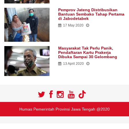
Pemprov Jateng Distribusikan
Bantuan Sembako Tahap Pertama
di Jabodetabek
17 May 2020
Masyarakat Tak Perlu Panik,
Pendaftaran Kartu Prakerja
Dibuka Sampai 30 Gelombang
13 April 2020
Humas Pemerintah Provinsi Jawa Tengah @2020