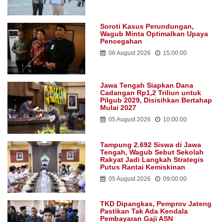
Soroti Kasus Perundungan,
Wagub Minta Optimalkan Upaya
Pencegahan
06 August 2026
15:00:00
Jawa Tengah Siapkan Dana
Cadangan Rp1,2 Triliun untuk
Pilgub 2029, Disisihkan Bertahap
Mulai 2027
05 August 2026
10:00:00
Tampung 2.692 Siswa di Jawa
Tengah, Wagub Sebut Sekolah
Rakyat Jadi Langkah Strategis
Putus Rantai Kemiskinan
05 August 2026
09:00:00
TKD Dipangkas, Pemprov Jateng
Pastikan Tak Ada Kendala
Pembayaran Gaji ASN