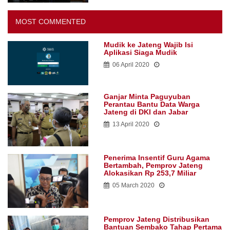
MOST COMMENTED
Mudik ke Jateng Wajib Isi
Aplikasi Siaga Mudik
06 April 2020
Ganjar Minta Paguyuban
Perantau Bantu Data Warga
Jateng di DKI dan Jabar
13 April 2020
Penerima Insentif Guru Agama
Bertambah, Pemprov Jateng
Alokasikan Rp 253,7 Miliar
05 March 2020
Pemprov Jateng Distribusikan
Bantuan Sembako Tahap Pertama