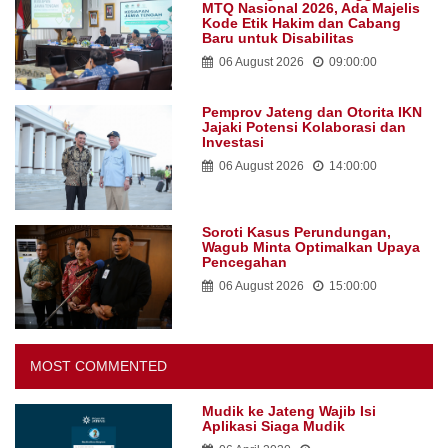
MTQ Nasional 2026, Ada Majelis
Kode Etik Hakim dan Cabang
Baru untuk Disabilitas
06 August 2026
09:00:00
Pemprov Jateng dan Otorita IKN
Jajaki Potensi Kolaborasi dan
Investasi
06 August 2026
14:00:00
Soroti Kasus Perundungan,
Wagub Minta Optimalkan Upaya
Pencegahan
06 August 2026
15:00:00
MOST COMMENTED
Mudik ke Jateng Wajib Isi
Aplikasi Siaga Mudik