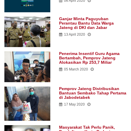
06 April 2020
Ganjar Minta Paguyuban
Perantau Bantu Data Warga
Jateng di DKI dan Jabar
13 April 2020
Penerima Insentif Guru Agama
Bertambah, Pemprov Jateng
Alokasikan Rp 253,7 Miliar
05 March 2020
Pemprov Jateng Distribusikan
Bantuan Sembako Tahap Pertama
di Jabodetabek
17 May 2020
Masyarakat Tak Perlu Panik,