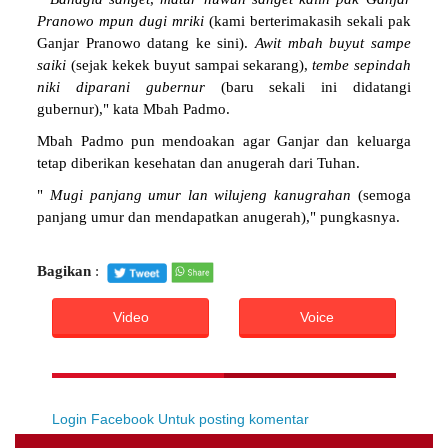
Pranowo
mpun
dugi
mriki
(kami berterimakasih sekali pak
Ganjar Pranowo datang ke sini).
Awit
mbah
buyut
sampe
saiki
(sejak kekek buyut sampai sekarang),
tembe
sepindah
niki
diparani
gubernur
(baru sekali ini didatangi
gubernur)," kata Mbah Padmo.
Mbah Padmo pun mendoakan agar Ganjar dan keluarga
tetap diberikan kesehatan dan anugerah dari Tuhan.
"
Mugi
panjang
umur
lan
wilujeng
kanugrahan
(semoga
panjang umur dan mendapatkan anugerah)," pungkasnya.
Bagikan
:
Video
Voice
Login Facebook Untuk posting komentar