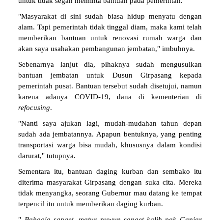
untuk tidak segan meminta bantuan pada pemerintah.
"Masyarakat di sini sudah biasa hidup menyatu dengan
alam. Tapi pemerintah tidak tinggal diam, maka kami telah
memberikan bantuan untuk renovasi rumah warga dan
akan saya usahakan pembangunan jembatan," imbuhnya.
Sebenarnya lanjut dia, pihaknya sudah mengusulkan
bantuan jembatan untuk Dusun Girpasang kepada
pemerintah pusat. Bantuan tersebut sudah disetujui, namun
karena adanya COVID-19, dana di kementerian di
refocusing
.
"Nanti saya ajukan lagi, mudah-mudahan tahun depan
sudah ada jembatannya. Apapun bentuknya, yang penting
transportasi warga bisa mudah, khususnya dalam kondisi
darurat," tutupnya.
Sementara itu, bantuan daging kurban dan sembako itu
diterima masyarakat Girpasang dengan suka cita. Mereka
tidak menyangka, seorang Gubernur mau datang ke tempat
terpencil itu untuk memberikan daging kurban.
"
Bahagia
sanget
,
matur
nuwun
sanget
kalih
pak
Ganjar