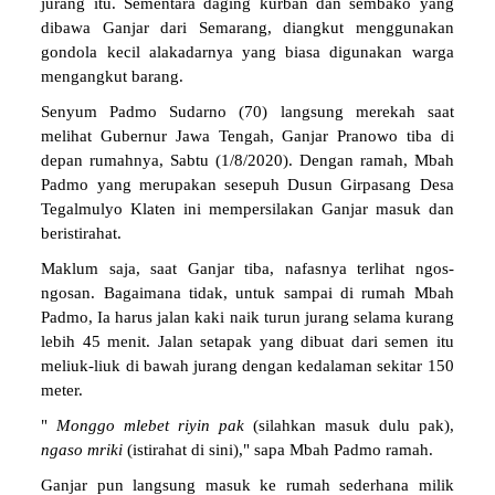
jurang itu. Sementara daging kurban dan sembako yang
dibawa Ganjar dari Semarang, diangkut menggunakan
gondola kecil alakadarnya yang biasa digunakan warga
mengangkut barang.
Senyum Padmo Sudarno (70) langsung merekah saat
melihat Gubernur Jawa Tengah, Ganjar Pranowo tiba di
depan rumahnya, Sabtu (1/8/2020). Dengan ramah, Mbah
Padmo yang merupakan sesepuh Dusun Girpasang Desa
Tegalmulyo Klaten ini mempersilakan Ganjar masuk dan
beristirahat.
Maklum saja, saat Ganjar tiba, nafasnya terlihat ngos-
ngosan. Bagaimana tidak, untuk sampai di rumah Mbah
Padmo, Ia harus jalan kaki naik turun jurang selama kurang
lebih 45 menit. Jalan setapak yang dibuat dari semen itu
meliuk-liuk di bawah jurang dengan kedalaman sekitar 150
meter.
"
Monggo
mlebet
riyin
pak
(silahkan masuk dulu pak),
ngaso
mriki
(istirahat di sini)," sapa Mbah Padmo ramah.
Ganjar pun langsung masuk ke rumah sederhana milik