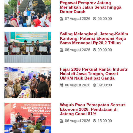
Pegawai Pemprov Jateng
Meriahkan Jalan Sehat hingga
Donor Darah
07 August 2026
06:00:00
Saling Melengkapi, Jateng-Kaltim
Kantongi Potensi Ekonomi Kerja
Sama Mencapai Rp20,2 Triliun
06 August 2026
09:00:00
Fajar 2026 Perkuat Rantai Industri
Halal di Jawa Tengah, Omzet
UMKM Naik Berlipat Ganda
06 August 2026
09:00:00
Wagub Pacu Percepatan Sensus
Ekonomi 2026, Pendataan di
Jateng Capai 81%
06 August 2026
15:00:00