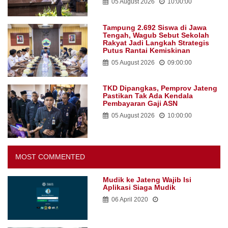
05 August 2026
10:00:00
Tampung 2.692 Siswa di Jawa
Tengah, Wagub Sebut Sekolah
Rakyat Jadi Langkah Strategis
Putus Rantai Kemiskinan
05 August 2026
09:00:00
TKD Dipangkas, Pemprov Jateng
Pastikan Tak Ada Kendala
Pembayaran Gaji ASN
05 August 2026
10:00:00
MOST COMMENTED
Mudik ke Jateng Wajib Isi
Aplikasi Siaga Mudik
06 April 2020