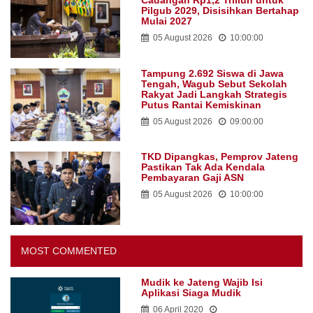
Cadangan Rp1,2 Triliun untuk
Pilgub 2029, Disisihkan Bertahap
Mulai 2027
05 August 2026
10:00:00
Tampung 2.692 Siswa di Jawa
Tengah, Wagub Sebut Sekolah
Rakyat Jadi Langkah Strategis
Putus Rantai Kemiskinan
05 August 2026
09:00:00
TKD Dipangkas, Pemprov Jateng
Pastikan Tak Ada Kendala
Pembayaran Gaji ASN
05 August 2026
10:00:00
MOST COMMENTED
Mudik ke Jateng Wajib Isi
Aplikasi Siaga Mudik
06 April 2020