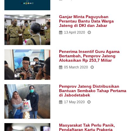
Ganjar Minta Paguyuban
Perantau Bantu Data Warga
Jateng di DKI dan Jabar
13 April 2020
Penerima Insentif Guru Agama
Bertambah, Pemprov Jateng
Alokasikan Rp 253,7 Miliar
05 March 2020
Pemprov Jateng Distribusikan
Bantuan Sembako Tahap Pertama
di Jabodetabek
17 May 2020
Masyarakat Tak Perlu Panik,
Pendaftaran Kartu Prakerja