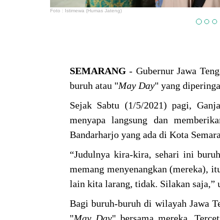
Foto : Istimewa (Humas Jateng)
SEMARANG
- Gubernur Jawa Teng
buruh atau "
May
Day
" yang diperinga
Sejak Sabtu (1/5/2021) pagi, Ganja
menyapa langsung dan memberikan
Bandarharjo yang ada di Kota Semar
“Judulnya kira-kira, sehari ini bur
memang menyenangkan (mereka), itu
lain kita larang, tidak. Silakan saja,”
Bagi buruh-buruh di wilayah Jawa T
"
May
Day
" bersama mereka. Terce