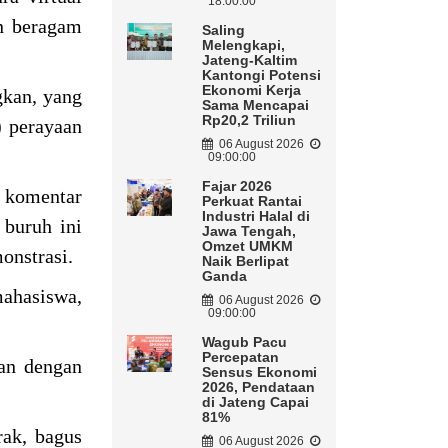
18:00:00
n beragam
Saling
Melengkapi,
Jateng-Kaltim
Kantongi Potensi
Ekonomi Kerja
gkan, yang
Sama Mencapai
Rp20,2 Triliun
) perayaan
06 August 2026
09:00:00
Fajar 2026
a komentar
Perkuat Rantai
Industri Halal di
 buruh ini
Jawa Tengah,
Omzet UMKM
monstrasi.
Naik Berlipat
Ganda
mahasiswa,
06 August 2026
09:00:00
Wagub Pacu
Percepatan
kan dengan
Sensus Ekonomi
2026, Pendataan
di Jateng Capai
81%
rak, bagus
06 August 2026