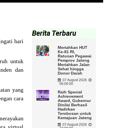
Berita Terbaru
ngati hari
Meriahkan HUT
Ke-81 RI,
Ratusan Pegawai
uruh untuk
Pemprov Jateng
Meriahkan Jalan
unden dan
Sehat hingga
Donor Darah
.
07 August 2026
06:00:00
iatan yang
Raih Special
Achievement
engan cara
Award, Gubernur
Dinilai Berhasil
Hadirkan
Terobosan untuk
 merayakan
Kemajuan Jateng
07 August 2026
ara virtual