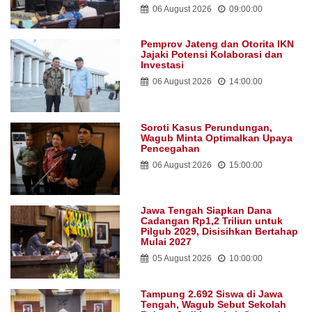
06 August 2026
09:00:00
Fajar 2026 Perkuat Rantai Industri
Halal di Jawa Tengah, Omzet
UMKM Naik Berlipat Ganda
06 August 2026
09:00:00
Wagub Pacu Percepatan Sensus
Ekonomi 2026, Pendataan di
Jateng Capai 81%
06 August 2026
15:00:00
Jawa Tengah Jadi Tonggak Baru
MTQ Nasional 2026, Ada Majelis
Kode Etik Hakim dan Cabang
Baru untuk Disabilitas
06 August 2026
09:00:00
Pemprov Jateng dan Otorita IKN
Jajaki Potensi Kolaborasi dan