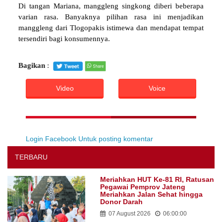
mengatakan, beras hitam adalah jenis beras varietas lokal
dari Tlogopakis yang membutuhkan lama untuk
memanennya. Dari menyemai hingga memanen butuh
waktu hingga 6 bulan.
"Jadi ini sangat langka. Bahkan harga jualnya 1 kilo itu
sampai Rp 50.000," terangnya kepada Wagub.
Meski harganya tergolong mahal, tapi beras hitam mulai
banyak dicari, seiring dengan gaya hidup sehat di era
sekarang. Sebab, padi jenis ini kandungan gulanya lebih
rendah dibandingkan dengan padi putih.
Selain mencicipi nasi hitam, Wagub Taj Yasin juga
merasakan renyahnya snack manggleng singkong.
Meskipun sama-sama olahan singkong yang dipotong tipis
lalu digoreng, berbeda dengan keripik yang dipotong bulat,
mangleng dipotong memanjang.
Di tangan Mariana, manggleng singkong diberi beberapa
varian rasa. Banyaknya pilihan rasa ini menjadikan
manggleng dari Tlogopakis istimewa dan mendapat tempat
tersendiri bagi konsumennya.