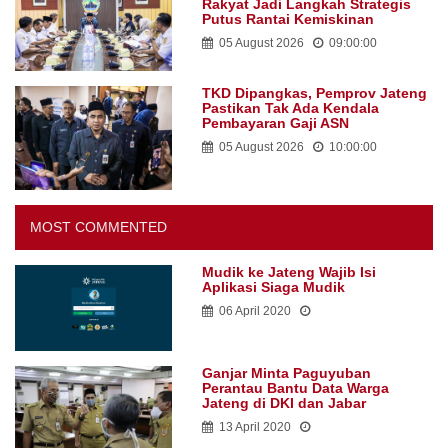
Investasi
06 August 2026
14:00:00
Soroti Kasus Perundungan,
Wagub Minta Optimalkan Upaya
Pencegahan
06 August 2026
15:00:00
Jawa Tengah Siapkan Dana
Cadangan Rp1,2 Triliun untuk
Pilgub 2029, Disisihkan Bertahap
Mulai 2027
05 August 2026
10:00:00
Tampung 2.692 Siswa di Jawa
Tengah, Wagub Sebut Sekolah
Rakyat Jadi Langkah Strategis
Putus Rantai Kemiskinan
05 August 2026
09:00:00