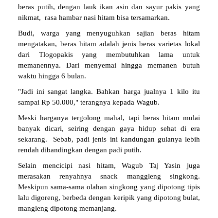
Foto : Bintoro (Humas Jateng)
PEKALONGAN
- Saat kunjungan kerja ke Desa
Tlogopakis Kecamatan Petungkriyono Kabupaten
Pekalongan, Rabu (15/09/2021) Wakil Gubernur Jawa
Tengah Taj Yasin Maimoen mendapat sajian kuliner langka
dari warga setempat, yakni nasi hitam.
"Salah satu (produk) unggulan di Tlogopakis itu beras
hitam jawa. Kalau masyarakat yang punya diabetes, (atau)
untuk kecantikan, bisa mengkonsumsi ini, beras hitam,"
tutur Taj Yasin mempromosikan.
Taj Yasin mengaku, karena tidak terbiasa mengkonsumsi
beras hitam, dia merasakan hambar. Meski tidak seenak
beras putih, dengan lauk ikan asin dan sayur pakis yang
nikmat, rasa hambar nasi hitam bisa tersamarkan.
Budi, warga yang menyuguhkan sajian beras hitam