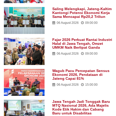
Bagikan
:
Video
Voice
Login Facebook Untuk posting komentar
TERBARU
Meriahkan HUT Ke-81 RI, Ratusan
Pegawai Pemprov Jateng
Meriahkan Jalan Sehat hingga
Donor Darah
07 August 2026
06:00:00
Saling Melengkapi, Jateng-Kaltim
Kantongi Potensi Ekonomi Kerja
Sama Mencapai Rp20,2 Triliun