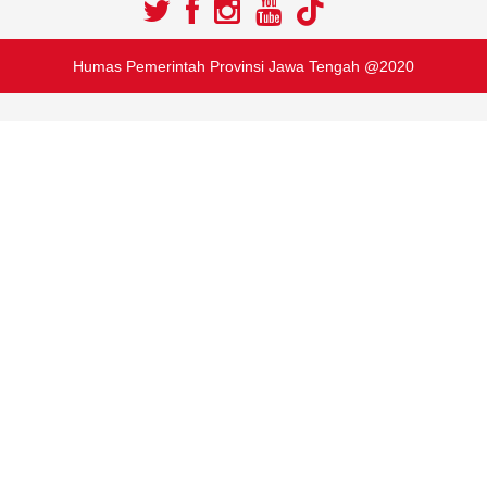
05 March 2020
Pemprov Jateng Distribusikan
Bantuan Sembako Tahap Pertama
di Jabodetabek
17 May 2020
Masyarakat Tak Perlu Panik,
Pendaftaran Kartu Prakerja
Dibuka Sampai 30 Gelombang
13 April 2020
Humas Pemerintah Provinsi Jawa Tengah @2020