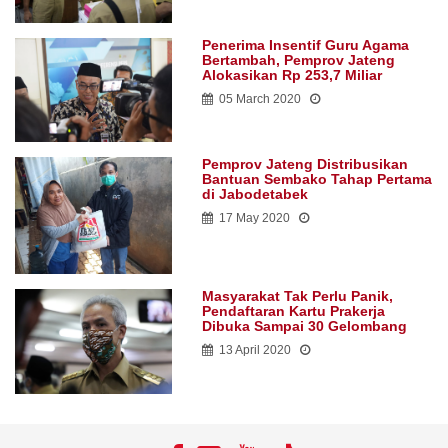
TKD Dipangkas, Pemprov Jateng
Pastikan Tak Ada Kendala
Pembayaran Gaji ASN
05 August 2026
10:00:00
MOST COMMENTED
Mudik ke Jateng Wajib Isi
Aplikasi Siaga Mudik
06 April 2020
Ganjar Minta Paguyuban
Perantau Bantu Data Warga
Jateng di DKI dan Jabar
13 April 2020
Penerima Insentif Guru Agama
Bertambah, Pemprov Jateng
Alokasikan Rp 253,7 Miliar