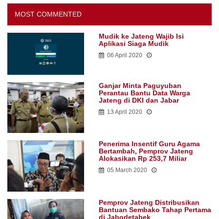
MOST COMMENTED
Mudik ke Jateng Wajib Isi
Aplikasi Siaga Mudik
06 April 2020
Ganjar Minta Paguyuban
Perantau Bantu Data Warga
Jateng di DKI dan Jabar
13 April 2020
Penerima Insentif Guru Agama
Bertambah, Pemprov Jateng
Alokasikan Rp 253,7 Miliar
05 March 2020
Pemprov Jateng Distribusikan
Bantuan Sembako Tahap Pertama
di Jabodetabek