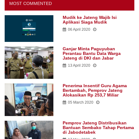
MOST COMMENTED
Mudik ke Jateng Wajib Isi
Aplikasi Siaga Mudik
06 April 2020
Ganjar Minta Paguyuban
Perantau Bantu Data Warga
Jateng di DKI dan Jabar
13 April 2020
Penerima Insentif Guru Agama
Bertambah, Pemprov Jateng
Alokasikan Rp 253,7 Miliar
05 March 2020
Pemprov Jateng Distribusikan
Bantuan Sembako Tahap Pertama
di Jabodetabek