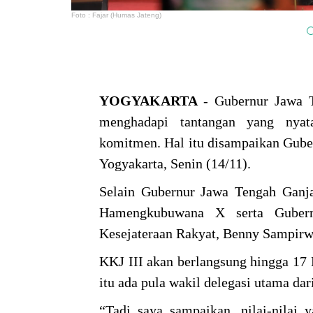
Foto : Fajar (Humas Jateng)
YOGYAKARTA
- Gubernur Jawa 
menghadapi tantangan yang nyata
komitmen. Hal itu disampaikan Gube
Yogyakarta, Senin (14/11).
Selain Gubernur Jawa Tengah Ganja
Hamengkubuwana X serta Gubern
Kesejateraan Rakyat, Benny Sampirwa
KKJ III akan berlangsung hingga 17 
itu ada pula wakil delegasi utama da
“Tadi saya sampaikan, nilai-nilai y