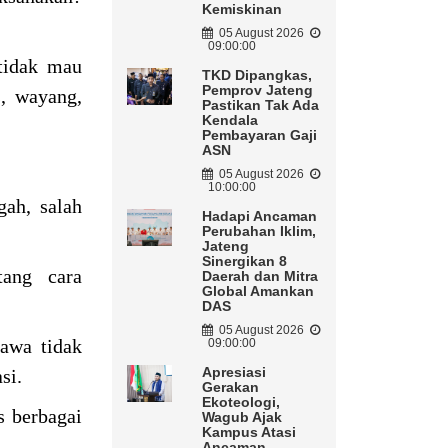
Kemiskinan
05 August 2026
09:00:00
tidak mau
TKD Dipangkas,
Pemprov Jateng
s, wayang,
Pastikan Tak Ada
Kendala
Pembayaran Gaji
ASN
05 August 2026
10:00:00
ah, salah
Hadapi Ancaman
Perubahan Iklim,
Jateng
Sinergikan 8
tang cara
Daerah dan Mitra
Global Amankan
DAS
05 August 2026
awa tidak
09:00:00
Apresiasi
asi.
Gerakan
Ekoteologi,
s berbagai
Wagub Ajak
Kampus Atasi
Ancaman