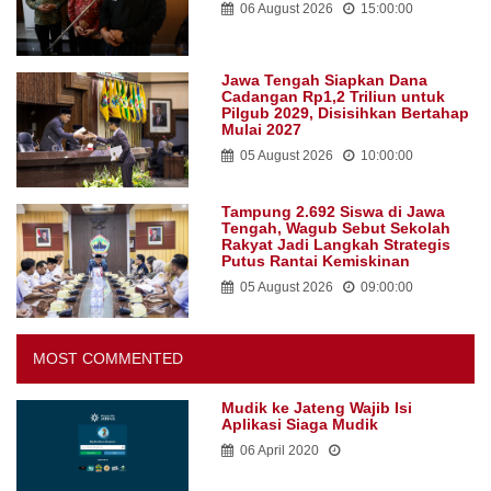
06 August 2026
15:00:00
Jawa Tengah Siapkan Dana
Cadangan Rp1,2 Triliun untuk
Pilgub 2029, Disisihkan Bertahap
Mulai 2027
05 August 2026
10:00:00
Tampung 2.692 Siswa di Jawa
Tengah, Wagub Sebut Sekolah
Rakyat Jadi Langkah Strategis
Putus Rantai Kemiskinan
05 August 2026
09:00:00
MOST COMMENTED
Mudik ke Jateng Wajib Isi
Aplikasi Siaga Mudik
06 April 2020