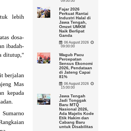
09:00:00
Fajar 2026
Perkuat Rantai
uk lebih
Industri Halal di
Jawa Tengah,
Omzet UMKM
Naik Berlipat
Ganda
atas dosa-
06 August 2026
dan ibadah-
09:00:00
 ditutup,"
Wagub Pacu
Percepatan
Sensus Ekonomi
2026, Pendataan
di Jateng Capai
t berjalan
81%
njeng Mas
06 August 2026
15:00:00
an kepada
Jawa Tengah
Jadi Tonggak
madan.
Baru MTQ
Nasional 2026,
a Sumarno
Ada Majelis Kode
Etik Hakim dan
Rangkaian
Cabang Baru
untuk Disabilitas
ma.