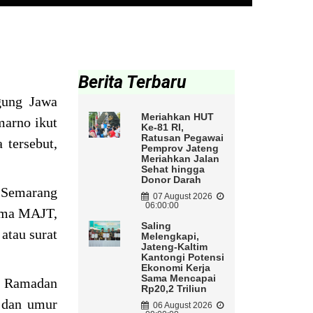
Berita Terbaru
gung Jawa
Meriahkan HUT
marno ikut
Ke-81 RI,
Ratusan Pegawai
 tersebut,
Pemprov Jateng
Meriahkan Jalan
Sehat hingga
Donor Darah
 Semarang
07 August 2026
06:00:00
tama MAJT,
Saling
atau surat
Melengkapi,
Jateng-Kaltim
Kantongi Potensi
Ekonomi Kerja
Sama Mencapai
n Ramadan
Rp20,2 Triliun
n dan umur
06 August 2026