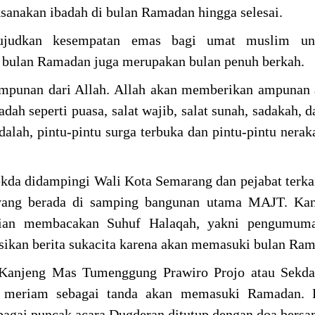
sanakan ibadah di bulan Ramadan hingga selesai.
judkan kesempatan emas bagi umat muslim unt
, bulan Ramadan juga merupakan bulan penuh berkah.
mpunan dari Allah. Allah akan memberikan ampunan 
dah seperti puasa, salat wajib, salat sunah, sadakah, 
alah, pintu-pintu surga terbuka dan pintu-pintu neraka
ekda didampingi Wali Kota Semarang dan pejabat terkai
 yang berada di samping bangunan utama MAJT. Ka
ian membacakan Suhuf Halaqah, yakni pengumum
sikan berita sukacita karena akan memasuki bulan Ra
 Kanjeng Mas Tumenggung Prawiro Projo atau Sekd
 meriam sebagai tanda akan memasuki Ramadan. 
agai puncak acara Dugderan ditutup dengan doa bersa