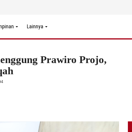
mpinan
Lainnya
enggung Prawiro Projo,
qah
94