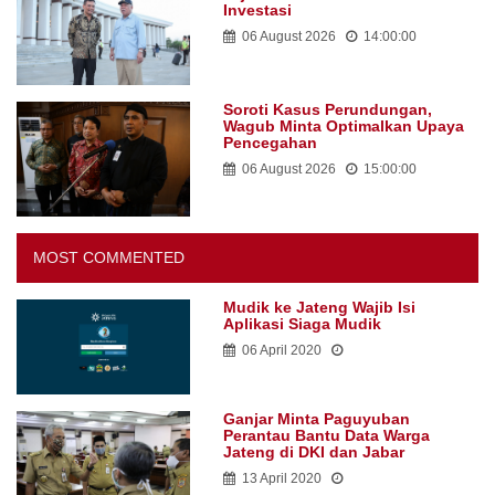
Investasi
06 August 2026
14:00:00
Soroti Kasus Perundungan,
Wagub Minta Optimalkan Upaya
Pencegahan
06 August 2026
15:00:00
MOST COMMENTED
Mudik ke Jateng Wajib Isi
Aplikasi Siaga Mudik
06 April 2020
Ganjar Minta Paguyuban
Perantau Bantu Data Warga
Jateng di DKI dan Jabar
13 April 2020