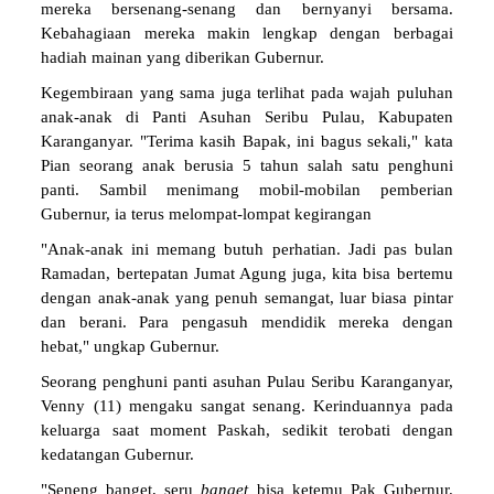
mereka bersenang-senang dan bernyanyi bersama.
Kebahagiaan mereka makin lengkap dengan berbagai
hadiah mainan yang diberikan Gubernur.
Kegembiraan yang sama juga terlihat pada wajah puluhan
anak-anak di Panti Asuhan Seribu Pulau, Kabupaten
Karanganyar. "Terima kasih Bapak, ini bagus sekali," kata
Pian seorang anak berusia 5 tahun salah satu penghuni
panti. Sambil menimang mobil-mobilan pemberian
Gubernur, ia terus melompat-lompat kegirangan
"Anak-anak ini memang butuh perhatian. Jadi pas bulan
Ramadan, bertepatan Jumat Agung juga, kita bisa bertemu
dengan anak-anak yang penuh semangat, luar biasa pintar
dan berani. Para pengasuh mendidik mereka dengan
hebat," ungkap Gubernur.
Seorang penghuni panti asuhan Pulau Seribu Karanganyar,
Venny (11) mengaku sangat senang. Kerinduannya pada
keluarga saat moment Paskah, sedikit terobati dengan
kedatangan Gubernur.
"Seneng banget, seru
banget
bisa ketemu Pak Gubernur.