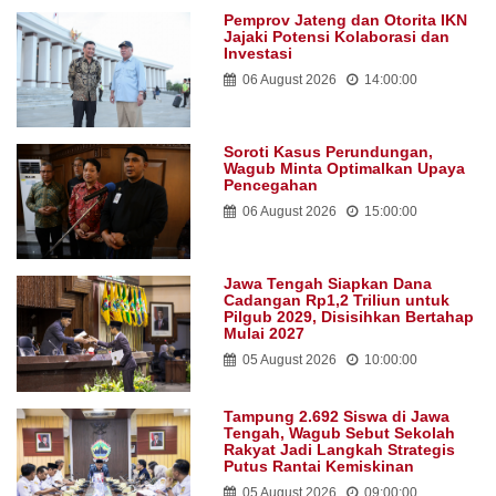
Pemprov Jateng dan Otorita IKN
Jajaki Potensi Kolaborasi dan
Investasi
06 August 2026
14:00:00
Soroti Kasus Perundungan,
Wagub Minta Optimalkan Upaya
Pencegahan
06 August 2026
15:00:00
Jawa Tengah Siapkan Dana
Cadangan Rp1,2 Triliun untuk
Pilgub 2029, Disisihkan Bertahap
Mulai 2027
05 August 2026
10:00:00
Tampung 2.692 Siswa di Jawa
Tengah, Wagub Sebut Sekolah
Rakyat Jadi Langkah Strategis
Putus Rantai Kemiskinan
05 August 2026
09:00:00