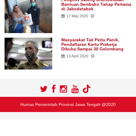
Bantuan Sembako Tahap Pertama
di Jabodetabek
17 May 2020
Masyarakat Tak Perlu Panik,
Pendaftaran Kartu Prakerja
Dibuka Sampai 30 Gelombang
13 April 2020
Humas Pemerintah Provinsi Jawa Tengah @2020