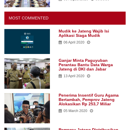
MOST COMMENTED
Mudik ke Jateng Wajib Isi
Aplikasi Siaga Mudik
06 April 2020
Ganjar Minta Paguyuban
Perantau Bantu Data Warga
Jateng di DKI dan Jabar
13 April 2020
Penerima Insentif Guru Agama
Bertambah, Pemprov Jateng
Alokasikan Rp 253,7 Miliar
05 March 2020
Pemprov Jateng Distribusikan