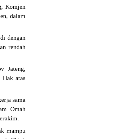
ng, Komjen
oen, dalam
idi dengan
lan rendah
v Jateng,
n Hak atas
erja sama
gram Omah
perakim.
idak mampu