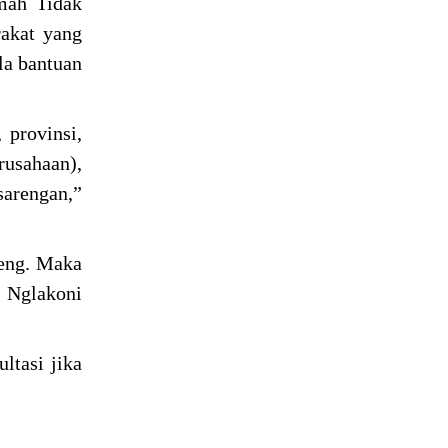
mah Tidak
rakat yang
la bantuan
 provinsi,
rusahaan),
arengan,”
teng. Maka
 Nglakoni
ltasi jika