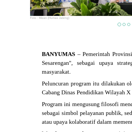
Foto : Mizan (Humas Jateng)
BANYUMAS
– Pemerintah Provin
Sesarengan", sebagai upaya stra
masyarakat.
Peluncuran program itu dilakukan o
Cabang Dinas Pendidikan Wilayah X 
Program ini mengusung filosofi me
sebagai simbol pelayanan publik, s
atau upaya kolaboratif dalam memen