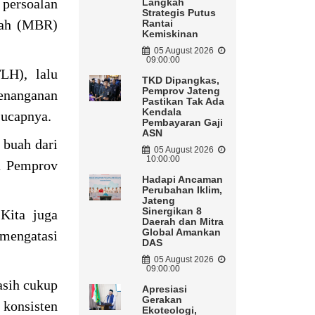
persoalan
Langkah
Strategis Putus
ndah (MBR)
Rantai
Kemiskinan
05 August 2026
09:00:00
LH), lalu
TKD Dipangkas,
Pemprov Jateng
enanganan
Pastikan Tak Ada
Kendala
 ucapnya.
Pembayaran Gaji
ASN
 buah dari
05 August 2026
10:00:00
ra Pemprov
Hadapi Ancaman
Perubahan Iklim,
Jateng
Sinergikan 8
Kita juga
Daerah dan Mitra
Global Amankan
engatasi
DAS
05 August 2026
09:00:00
asih cukup
Apresiasi
Gerakan
 konsisten
Ekoteologi,