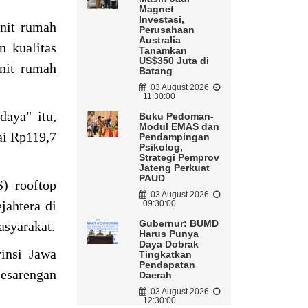
Magnet
Investasi,
nit rumah
Perusahaan
Australia
n kualitas
Tanamkan
US$350 Juta di
nit rumah
Batang
03 August 2026
11:30:00
aya" itu,
Buku Pedoman-
Modul EMAS dan
ai Rp119,7
Pendampingan
Psikolog,
Strategi Pemprov
Jateng Perkuat
PAUD
S) rooftop
03 August 2026
jahtera di
09:30:00
Gubernur: BUMD
syarakat.
Harus Punya
Daya Dobrak
insi Jawa
Tingkatkan
Pendapatan
esarengan
Daerah
03 August 2026
12:30:00