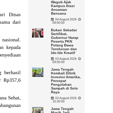
Wagub Ajak
Kampus Atasi
Ancaman
Bencana
ari Dinas
04 August 2026
rsama dari
09:00:00
Bukan Sekadar
Sertifikat,
Gubernur Harap
nasional.
Peserta PKN
Pulang Bawa
an kepada
Terobosan dan
Ide-Ide Kreatif
enyediaan
03 August 2026
09:00:00
Jawa Tengah
 berhasil
Kembali Dilirik
Investor Amerika,
ar Rp357,6
Percepat
Pengolahan
Sampah di Solo
Raya
ana Sehat,
03 August 2026
10:30:00
embangunan
Jawa Tengah
Masih Jadi