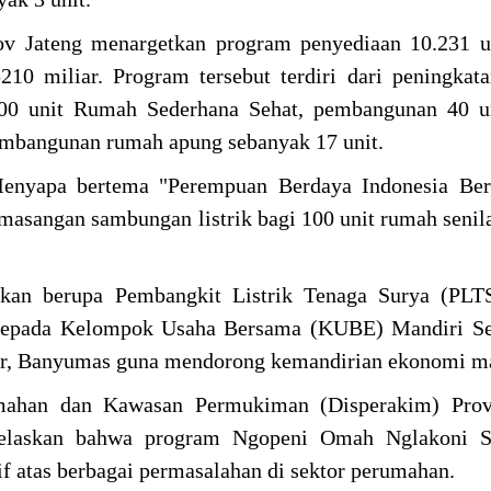
ov Jateng menargetkan program penyediaan 10.231 u
10 miliar. Program tersebut terdiri dari peningkata
00 unit Rumah Sederhana Sehat, pembangunan 40 u
pembangunan rumah apung sebanyak 17 unit.
enyapa bertema "Perempuan Berdaya Indonesia Berd
asangan sambungan listrik bagi 100 unit rumah senil
rukan berupa Pembangkit Listrik Tenaga Surya (PLT
n kepada Kelompok Usaha Bersama (KUBE) Mandiri Se
or, Banyumas guna mendorong kemandirian ekonomi ma
umahan dan Kawasan Permukiman (Disperakim) Prov
elaskan bahwa program Ngopeni Omah Nglakoni S
f atas berbagai permasalahan di sektor perumahan.