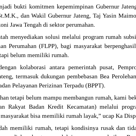
menjadi bukti komitmen kepemimpinan Gubernur Jate
.St.M.K., dan Wakil Gubernur Jateng, Taj Yasin Maim
oni Jawa Tengah di sektor perumahan.
tah menyediakan solusi melalui program rumah subs
aan Perumahan (FLPP), bagi masyarakat berpenghasi
tapi belum memiliki rumah.
dengan kolaborasi antara pemerintah pusat, Pempro
Jateng, termasuk dukungan pembebasan Bea Peroleha
dan Pelayanan Perizinan Terpadu (BPPT).
ahan tetapi belum mampu membangun rumah, kami bek
an Rakyat Badan Kredit Kecamatan) melalui pro
ar masyarakat bisa memiliki rumah layak,” ucap Ka Dis
dah memiliki rumah, tetapi kondisinya rusak dan t