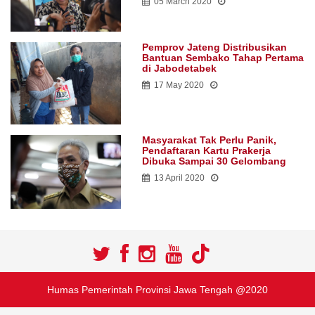
05 March 2020
Pemprov Jateng Distribusikan
Bantuan Sembako Tahap Pertama
di Jabodetabek
17 May 2020
Masyarakat Tak Perlu Panik,
Pendaftaran Kartu Prakerja
Dibuka Sampai 30 Gelombang
13 April 2020
Humas Pemerintah Provinsi Jawa Tengah @2020