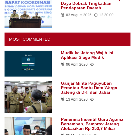
Daya Dobrak Tingkatkan
Pendapatan Daerah
03 August 2026
12:30:00
MOST COMMENTED
Mudik ke Jateng Wajib Isi
Aplikasi Siaga Mudik
06 April 2020
Ganjar Minta Paguyuban
Perantau Bantu Data Warga
Jateng di DKI dan Jabar
13 April 2020
Penerima Insentif Guru Agama
Bertambah, Pemprov Jateng
Alokasikan Rp 253,7 Miliar