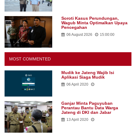
Soroti Kasus Perundungan,
Wagub Minta Optimalkan Upaya
Pencegahan
06 August 2026
15:00:00
MOST COMMENTED
Mudik ke Jateng Wajib Isi
Aplikasi Siaga Mudik
06 April 2020
Ganjar Minta Paguyuban
Perantau Bantu Data Warga
Jateng di DKI dan Jabar
13 April 2020