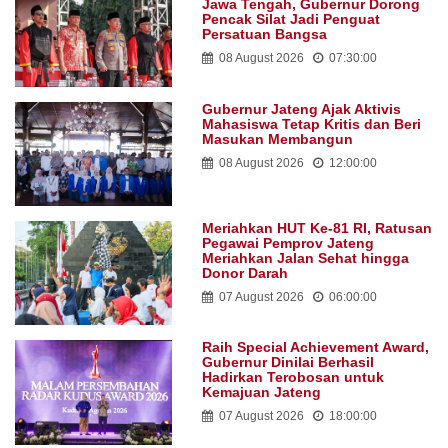
Jawa Tengah, Gubernur Dorong
Pencak Silat Jadi Penguat
Persatuan Bangsa
08 August 2026
07:30:00
Gubernur Jateng Ajak Aktivis
Mahasiswa Tetap Kritis dan Beri
Masukan Membangun
08 August 2026
12:00:00
Meriahkan HUT Ke-81 RI, Ratusan
Pegawai Pemprov Jateng
Meriahkan Jalan Sehat hingga
Donor Darah
07 August 2026
06:00:00
Raih Special Achievement Award,
Gubernur Dinilai Berhasil
Hadirkan Terobosan untuk
Kemajuan Jateng
07 August 2026
18:00:00