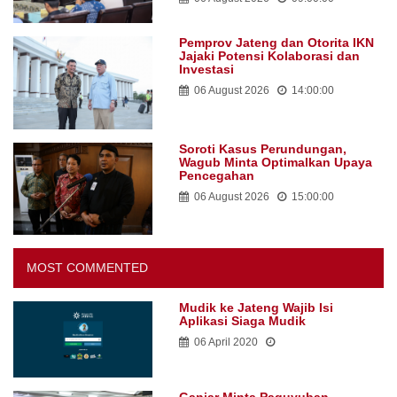
Pemprov Jateng dan Otorita IKN
Jajaki Potensi Kolaborasi dan
Investasi
06 August 2026
14:00:00
Soroti Kasus Perundungan,
Wagub Minta Optimalkan Upaya
Pencegahan
06 August 2026
15:00:00
MOST COMMENTED
Mudik ke Jateng Wajib Isi
Aplikasi Siaga Mudik
06 April 2020