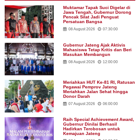
Muktamar Tapak Suci Digelar di
Jawa Tengah, Gubernur Dorong
Pencak Silat Jadi Penguat
Persatuan Bangsa
08 August 2026
07:30:00
Gubernur Jateng Ajak Aktivis
Mahasiswa Tetap Kritis dan Beri
Masukan Membangun
08 August 2026
12:00:00
Meriahkan HUT Ke-81 RI, Ratusan
Pegawai Pemprov Jateng
Meriahkan Jalan Sehat hingga
Donor Darah
07 August 2026
06:00:00
Raih Special Achievement Award,
Gubernur Dinilai Berhasil
Hadirkan Terobosan untuk
Kemajuan Jateng