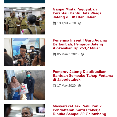
Ganjar Minta Paguyuban
Perantau Bantu Data Warga
Jateng di DKI dan Jabar
13 April 2020
Penerima Insentif Guru Agama
Bertambah, Pemprov Jateng
Alokasikan Rp 253,7 Miliar
05 March 2020
Pemprov Jateng Distribusikan
Bantuan Sembako Tahap Pertama
di Jabodetabek
17 May 2020
Masyarakat Tak Perlu Panik,
Pendaftaran Kartu Prakerja
Dibuka Sampai 30 Gelombang