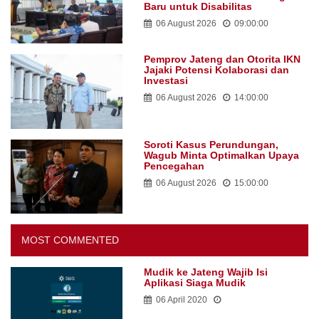
Baru untuk Disabilitas
06 August 2026
09:00:00
Pemprov Jateng dan Otorita IKN
Jajaki Potensi Kolaborasi dan
Investasi
06 August 2026
14:00:00
Soroti Kasus Perundungan,
Wagub Minta Optimalkan Upaya
Pencegahan
06 August 2026
15:00:00
MOST COMMENTED
Mudik ke Jateng Wajib Isi
Aplikasi Siaga Mudik
06 April 2020