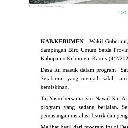
Foto : Adit (Humas Jateng)
KAB.KEBUMEN
- Wakil Gubernur,
dampingan Biro Umum Setda Provin
Kabupaten Kebumen, Kamis (4/2/202
Desa itu masuk dalam program "Sa
Sejahtera" yang menjadi salah sa
kemiskinan.
Taj Yasin bersama istri Nawal Nur A
program yang sedang berjalan. S
pemasangan instalasi listrik dan peng
Melihat hasil dari program itu di D