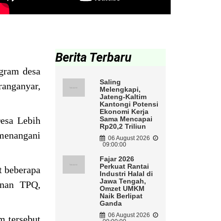
Berita Terbaru
gram desa
Saling
anganyar,
Melengkapi,
Jateng-Kaltim
Kantongi Potensi
Ekonomi Kerja
esa Lebih
Sama Mencapai
Rp20,2 Triliun
menangani
06 August 2026
09:00:00
Fajar 2026
Perkuat Rantai
t beberapa
Industri Halal di
Jawa Tengah,
unan TPQ,
Omzet UMKM
Naik Berlipat
Ganda
06 August 2026
m tersebut