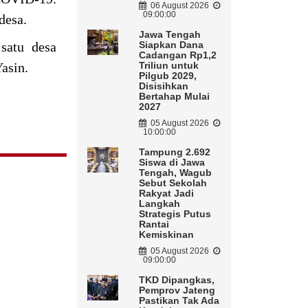
06 August 2026
09:00:00
 desa.
Jawa Tengah
satu desa
Siapkan Dana
Cadangan Rp1,2
asin.
Triliun untuk
Pilgub 2029,
Disisihkan
Bertahap Mulai
2027
05 August 2026
10:00:00
Tampung 2.692
Siswa di Jawa
Tengah, Wagub
Sebut Sekolah
Rakyat Jadi
Langkah
Strategis Putus
Rantai
Kemiskinan
05 August 2026
09:00:00
TKD Dipangkas,
Pemprov Jateng
Pastikan Tak Ada