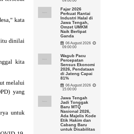
09:00:00
Fajar 2026
Perkuat Rantai
Industri Halal di
esa," kata
Jawa Tengah,
Omzet UMKM
Naik Berlipat
Ganda
tu dinilai
06 August 2026
09:00:00
Wagub Pacu
Percepatan
ggal kita
Sensus Ekonomi
2026, Pendataan
di Jateng Capai
81%
ut melalui
06 August 2026
15:00:00
(OPD) yang
Jawa Tengah
Jadi Tonggak
Baru MTQ
Nasional 2026,
arya untuk
Ada Majelis Kode
Etik Hakim dan
Cabang Baru
untuk Disabilitas
COVID-19.