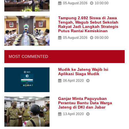
05 August 2026
10:00:00
Tampung 2.692 Siswa di Jawa
Tengah, Wagub Sebut Sekolah
Rakyat Jadi Langkah Strategis
Putus Rantai Kemiskinan
05 August 2026
09:00:00
MOST COMMENTED
Mudik ke Jateng Wajib Isi
Aplikasi Siaga Mudik
06 April 2020
Ganjar Minta Paguyuban
Perantau Bantu Data Warga
Jateng di DKI dan Jabar
13 April 2020