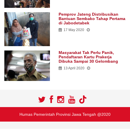
Pemprov Jateng Distribusikan
Bantuan Sembako Tahap Pertama
di Jabodetabek
17 May 2020
Masyarakat Tak Perlu Panik,
Pendaftaran Kartu Prakerja
Dibuka Sampai 30 Gelombang
13 April 2020
Humas Pemerintah Provinsi Jawa Tengah @2020