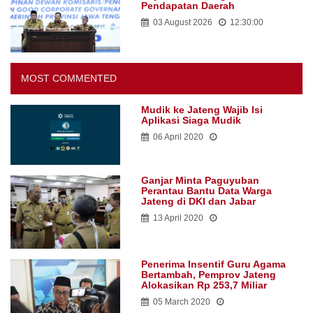
Pendapatan Daerah
03 August 2026
12:30:00
MOST COMMENTED
Mudik ke Jateng Wajib Isi
Aplikasi Siaga Mudik
06 April 2020
Ganjar Minta Paguyuban
Perantau Bantu Data Warga
Jateng di DKI dan Jabar
13 April 2020
Penerima Insentif Guru Agama
Bertambah, Pemprov Jateng
Alokasikan Rp 253,7 Miliar
05 March 2020