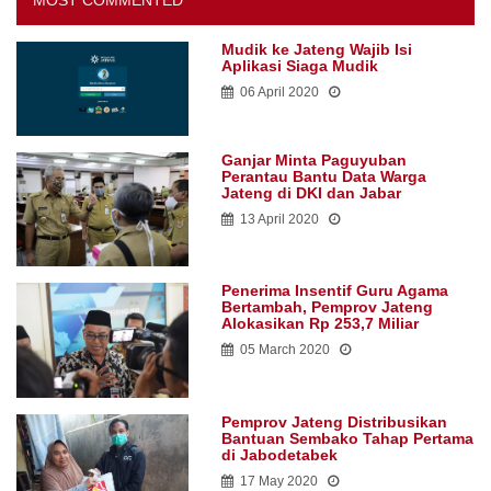
MOST COMMENTED
Mudik ke Jateng Wajib Isi
Aplikasi Siaga Mudik
06 April 2020
Ganjar Minta Paguyuban
Perantau Bantu Data Warga
Jateng di DKI dan Jabar
13 April 2020
Penerima Insentif Guru Agama
Bertambah, Pemprov Jateng
Alokasikan Rp 253,7 Miliar
05 March 2020
Pemprov Jateng Distribusikan
Bantuan Sembako Tahap Pertama
di Jabodetabek
17 May 2020